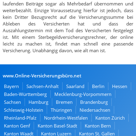
laufenden Beiträge sogar als Mehrbedarf übernommen und
weiterbezahlt. Einzige Voraussetzung hierfür ist jedoch, dass
kein Dritter Bezugsrecht auf die Versicherungssumme bei
Ableben des Versicherten hat und dass der
Auszahlungstermin mit dem Tod des Versicherten festgelegt
ist. Mit einem Sterbegeldversicherungsrechner, der online
leicht zu machen ist, findet man schnell eine passende
Versicherung. Unabhängig davon, wie alt man ist.
www.Online-Versicherungsbüro.net
Bayern
Sachsen-Anhalt
Saarland
Berlin
Hessen
Baden-Württemberg
Mecklenburg-Vorpommern
Sachsen
Hamburg
Bremen
Brandenburg
Schleswig-Holstein
Thüringen
Niedersachsen
Rheinland-Pfalz
Nordrhein-Westfalen
Kanton Zürich
Kanton Genf
Kanton Basel-Stadt
Kanton Bern
Kanton Waadt
Kanton Luzern
Kanton St. Gallen