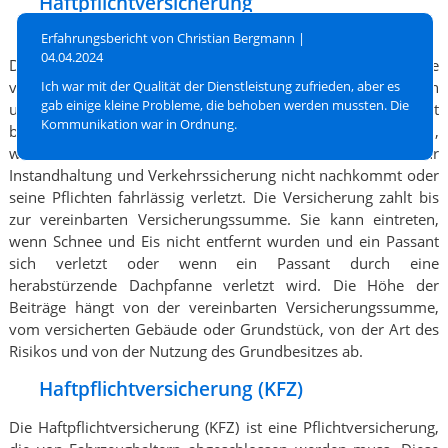
Haftpflichtversicherung
(Grundbesitzerhaftpflicht)
Erfahrungsbericht von Christian Bergmann |
04.04.2024
Die Haftpflichtversicherung (Grundbesitzerhaftpflicht) sollte
von Vermietern von Wohneigentum und von Besitzern von
Ich war mit der Qualität der Dienstleistung zufrieden, aber es
gab einige kleine Probleme, die behoben werden mussten. Die
unbebauten Grundstücken abgeschlossen werden. Sie leistet
Kommunikation war in Ordnung.
bei Personen-, Sach- und Vermögensschäden, die eintreten,
wenn der Besitzer des Grundbesitzes seinen Pflichten zur
Instandhaltung und Verkehrssicherung nicht nachkommt oder
seine Pflichten fahrlässig verletzt. Die Versicherung zahlt bis
zur vereinbarten Versicherungssumme. Sie kann eintreten,
wenn Schnee und Eis nicht entfernt wurden und ein Passant
sich verletzt oder wenn ein Passant durch eine
herabstürzende Dachpfanne verletzt wird. Die Höhe der
Beiträge hängt von der vereinbarten Versicherungssumme,
vom versicherten Gebäude oder Grundstück, von der Art des
Risikos und von der Nutzung des Grundbesitzes ab.
Haftpflichtversicherung (KFZ)
Die Haftpflichtversicherung (KFZ) ist eine Pflichtversicherung,