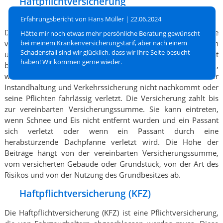
Haftpflichtversicherung
(Grundbesitzerhaftpflicht)
Erfahrungsbericht von Hans Müller |
22.06.2024
Die Haftpflichtversicherung (Grundbesitzerhaftpflicht) sollte
Hätte mir noch etwas mehr persönliche Beratung gewünscht
von Vermietern von Wohneigentum und von Besitzern von
bei meinem Krankenversicherungstarif, aber nach einem
Schadensfall sind wir glücklich, dass wir Ihre Seite besucht
unbebauten Grundstücken abgeschlossen werden. Sie leistet
haben! Wir kommen gerne wieder.
bei Personen-, Sach- und Vermögensschäden, die eintreten,
wenn der Besitzer des Grundbesitzes seinen Pflichten zur
Instandhaltung und Verkehrssicherung nicht nachkommt oder
seine Pflichten fahrlässig verletzt. Die Versicherung zahlt bis
zur vereinbarten Versicherungssumme. Sie kann eintreten,
wenn Schnee und Eis nicht entfernt wurden und ein Passant
sich verletzt oder wenn ein Passant durch eine
herabstürzende Dachpfanne verletzt wird. Die Höhe der
Beiträge hängt von der vereinbarten Versicherungssumme,
vom versicherten Gebäude oder Grundstück, von der Art des
Risikos und von der Nutzung des Grundbesitzes ab.
Haftpflichtversicherung (KFZ)
Die Haftpflichtversicherung (KFZ) ist eine Pflichtversicherung,