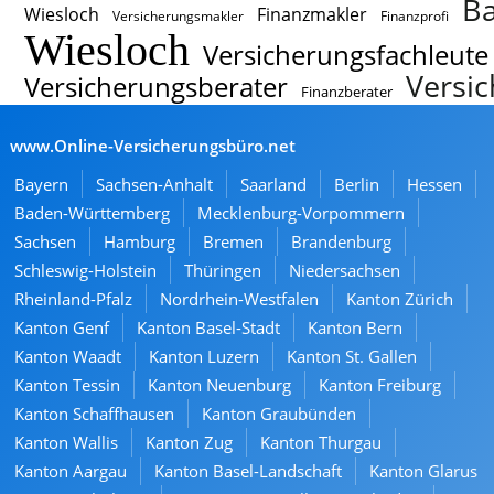
Ba
Wiesloch
Finanzmakler
Versicherungsmakler
Finanzprofi
Wiesloch
Versicherungsfachleute
Versic
Versicherungsberater
Finanzberater
www.Online-Versicherungsbüro.net
Bayern
Sachsen-Anhalt
Saarland
Berlin
Hessen
Baden-Württemberg
Mecklenburg-Vorpommern
Sachsen
Hamburg
Bremen
Brandenburg
Schleswig-Holstein
Thüringen
Niedersachsen
Rheinland-Pfalz
Nordrhein-Westfalen
Kanton Zürich
Kanton Genf
Kanton Basel-Stadt
Kanton Bern
Kanton Waadt
Kanton Luzern
Kanton St. Gallen
Kanton Tessin
Kanton Neuenburg
Kanton Freiburg
Kanton Schaffhausen
Kanton Graubünden
Kanton Wallis
Kanton Zug
Kanton Thurgau
Kanton Aargau
Kanton Basel-Landschaft
Kanton Glarus