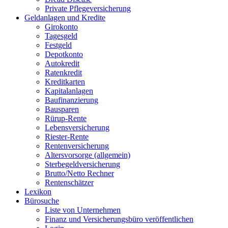
Private Pflegeversicherung
Geldanlagen und Kredite
Girokonto
Tagesgeld
Festgeld
Depotkonto
Autokredit
Ratenkredit
Kreditkarten
Kapitalanlagen
Baufinanzierung
Bausparen
Rürup-Rente
Lebensversicherung
Riester-Rente
Rentenversicherung
Altersvorsorge (allgemein)
Sterbegeldversicherung
Brutto/Netto Rechner
Rentenschätzer
Lexikon
Bürosuche
Liste von Unternehmen
Finanz und Versicherungsbüro veröffentlichen