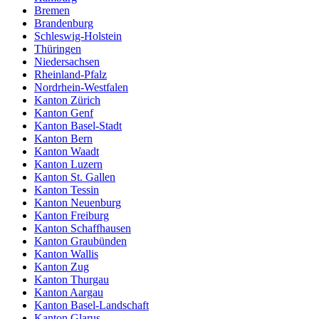
Bremen
Brandenburg
Schleswig-Holstein
Thüringen
Niedersachsen
Rheinland-Pfalz
Nordrhein-Westfalen
Kanton Zürich
Kanton Genf
Kanton Basel-Stadt
Kanton Bern
Kanton Waadt
Kanton Luzern
Kanton St. Gallen
Kanton Tessin
Kanton Neuenburg
Kanton Freiburg
Kanton Schaffhausen
Kanton Graubünden
Kanton Wallis
Kanton Zug
Kanton Thurgau
Kanton Aargau
Kanton Basel-Landschaft
Kanton Glarus