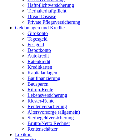
Haftpflichtversicherung
Tierhalterhaftpflicht
Dread Disease
Private Pflegeversicherung
Geldanlagen und Kredite
Girokonto
Tagesgeld
Festgeld
Depotkonto
Autokredit
Ratenkredit
Kreditkarten
Kapitalanlagen
Baufinanzierung
Bausparen
Rürup-Rente
Lebensversicherung
Riester-Rente
Rentenversicherung
Altersvorsorge (allgemein)
Sterbegeldversicherung
Brutto/Netto Rechner
Rentenschätzer
Lexikon