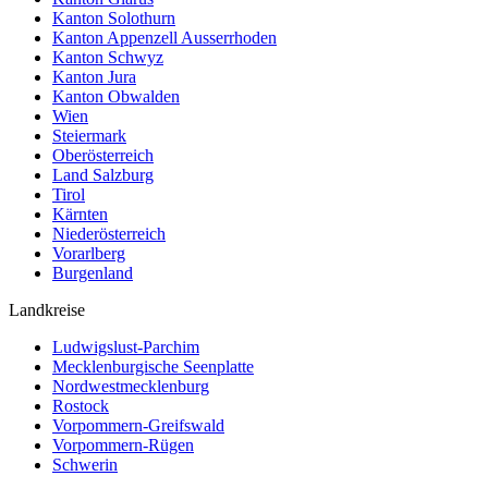
Kanton Solothurn
Kanton Appenzell Ausserrhoden
Kanton Schwyz
Kanton Jura
Kanton Obwalden
Wien
Steiermark
Oberösterreich
Land Salzburg
Tirol
Kärnten
Niederösterreich
Vorarlberg
Burgenland
Landkreise
Ludwigslust-Parchim
Mecklenburgische Seenplatte
Nordwestmecklenburg
Rostock
Vorpommern-Greifswald
Vorpommern-Rügen
Schwerin