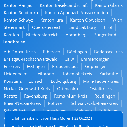
Kanton Aargau
Kanton Basel-Landschaft
Kanton Glarus
Kanton Solothurn
Kanton Appenzell Ausserrhoden
Kanton Schwyz
Kanton Jura
Kanton Obwalden
Wien
Steiermark
Oberösterreich
Land Salzburg
Tirol
Kärnten
Niederösterreich
Vorarlberg
Burgenland
Landkreise
Alb-Donau-Kreis
Biberach
Böblingen
Bodenseekreis
Breisgau-Hochschwarzwald
Calw
Emmendingen
Enzkreis
Esslingen
Freudenstadt
Göppingen
Heidenheim
Heilbronn
Hohenlohekreis
Karlsruhe
Konstanz
Lörrach
Ludwigsburg
Main-Tauber-Kreis
Neckar-Odenwald-Kreis
Ortenaukreis
Ostalbkreis
Rastatt
Ravensburg
Rems-Murr-Kreis
Reutlingen
Rhein-Neckar-Kreis
Rottweil
Schwarzwald-Baar-Kreis
Schwäbisch Hall
Sigmaringen
Tübingen
Tuttlingen
Waldshut
Zollernalbkreis
Baden-Baden
Erfahrungsbericht von Hans Müller |
22.06.2024
Freiburg im Breisgau
Mannheim
Stuttgart
Hätte mir noch etwas mehr persönliche Beratung gewünscht