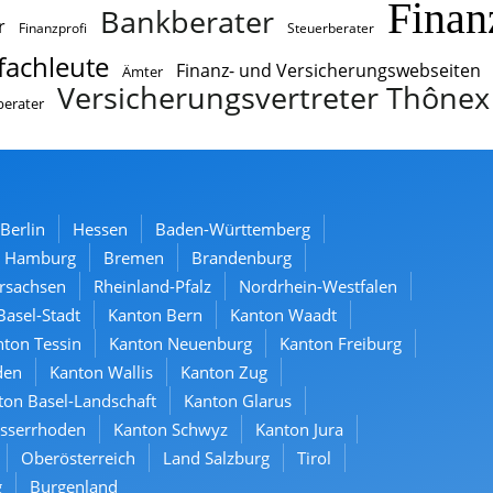
Finan
Bankberater
r
Finanzprofi
Steuerberater
fachleute
Finanz- und Versicherungswebseiten
Ämter
Versicherungsvertreter Thônex
berater
Berlin
Hessen
Baden-Württemberg
Hamburg
Bremen
Brandenburg
rsachsen
Rheinland-Pfalz
Nordrhein-Westfalen
Basel-Stadt
Kanton Bern
Kanton Waadt
ton Tessin
Kanton Neuenburg
Kanton Freiburg
den
Kanton Wallis
Kanton Zug
ton Basel-Landschaft
Kanton Glarus
usserrhoden
Kanton Schwyz
Kanton Jura
Oberösterreich
Land Salzburg
Tirol
g
Burgenland