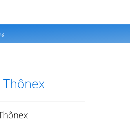
og
o Thônex
 Thônex