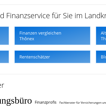
d Finanzservice für Sie im Landk
Finanzen vergleichen
Al
Thônex
Th
Rentenschätzer
Bl
er
ungsbüro
Finanzprofis
Fachberater für Versicherungen un