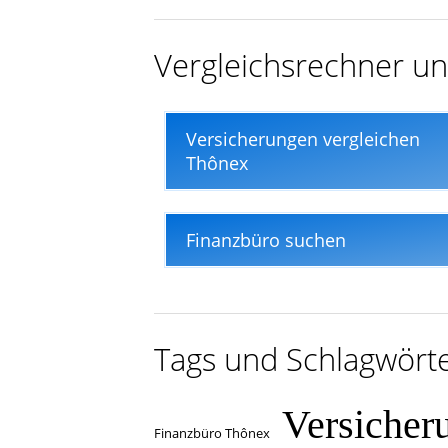
In nur wenigen Minuten
Vergleichsrechner un
Versicherungen vergleichen
Thônex
Finanzbüro suchen
Tags und Schlagwört
Versicher
Finanzbüro Thônex