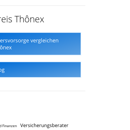
reis Thônex
tersvorsorge vergleichen
ônex
og
Versicherungsberater
d Finanzen