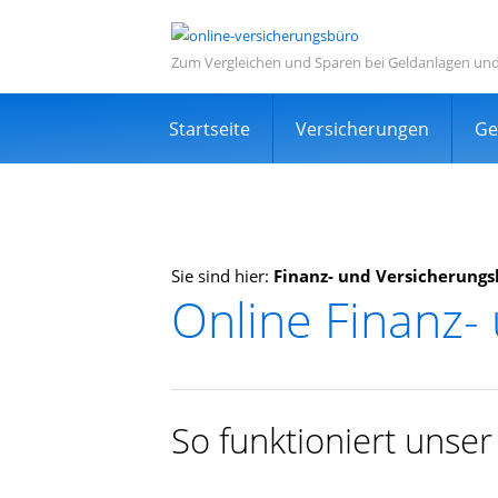
Zum Vergleichen und Sparen bei Geldanlagen un
Navigation
Startseite
Versicherungen
Ge
überspringen
Sie sind hier:
Finanz- und Versicherung
Online Finanz-
Informations- und Ve
Sehr viele zufriedene Kunden
Kostenlos
So funktioniert unse
Expertensuche in Ihrer Nähe
TOP Dienstleistung und Dienstleist