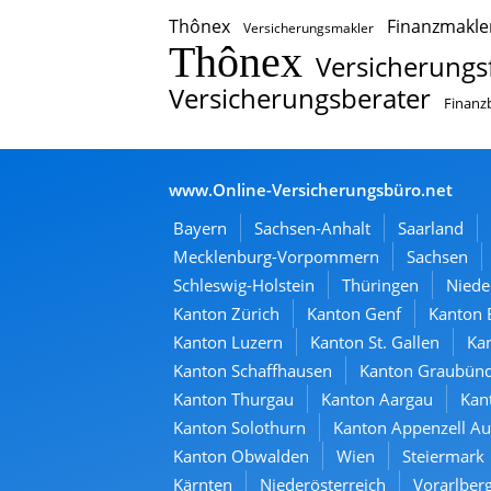
Thônex
Finanzmakle
Versicherungsmakler
Thônex
Versicherungs
Versicherungsberater
Finanz
www.Online-Versicherungsbüro.net
Bayern
Sachsen-Anhalt
Saarland
Mecklenburg-Vorpommern
Sachsen
Schleswig-Holstein
Thüringen
Niede
Kanton Zürich
Kanton Genf
Kanton 
Kanton Luzern
Kanton St. Gallen
Kan
Kanton Schaffhausen
Kanton Graubün
Kanton Thurgau
Kanton Aargau
Kan
Kanton Solothurn
Kanton Appenzell A
Kanton Obwalden
Wien
Steiermark
Kärnten
Niederösterreich
Vorarlber