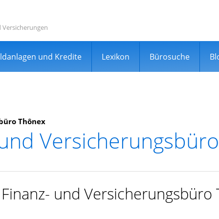
d Versicherungen
ldanlagen und Kredite
Lexikon
Bürosuche
Bl
sbüro Thônex
 und Versicherungsbür
rgleichsportal
r Finanz- und Versicherungsbüro
er