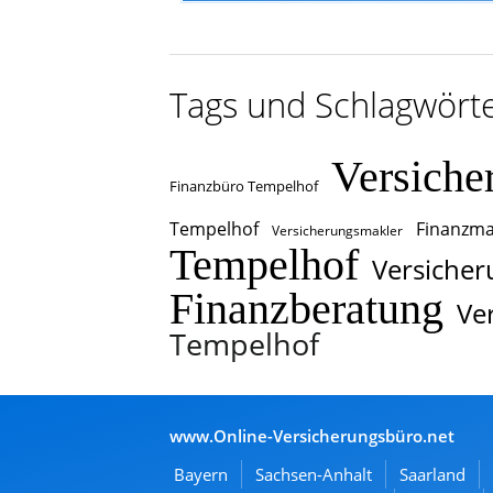
Tags und Schlagwört
Versiche
Finanzbüro Tempelhof
Tempelhof
Finanzma
Versicherungsmakler
Tempelhof
Versicher
Finanzberatung
Ve
Tempelhof
www.Online-Versicherungsbüro.net
Bayern
Sachsen-Anhalt
Saarland