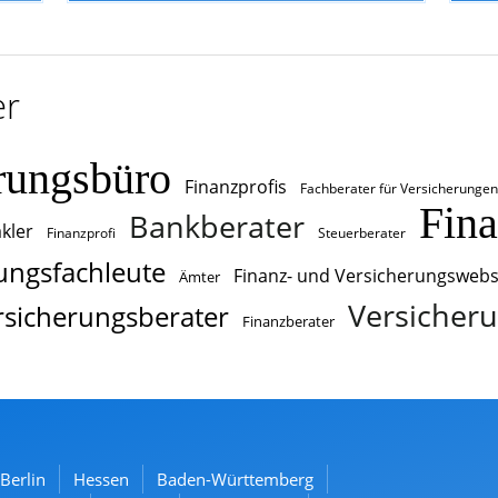
er
rungsbüro
Finanzprofis
Fachberater für Versicherungen
Fin
Bankberater
kler
Finanzprofi
Steuerberater
ungsfachleute
Finanz- und Versicherungswebs
Ämter
Versicheru
rsicherungsberater
Finanzberater
Berlin
Hessen
Baden-Württemberg