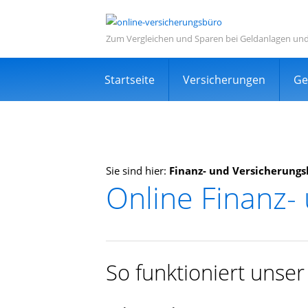
Zum Vergleichen und Sparen bei Geldanlagen un
Navigation
Startseite
Versicherungen
Ge
überspringen
Sie sind hier:
Finanz- und Versicherung
Online Finanz-
Informations- und Ve
Sehr viele zufriedene Kunden
Kostenlos
So funktioniert unse
Expertensuche in Ihrer Nähe
TOP Dienstleistung und Dienstleist