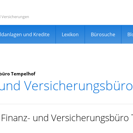
d Versicherungen
ldanlagen und Kredite
Lexikon
Bürosuche
Bl
sbüro Tempelhof
 und Versicherungsbür
rgleichsportal
r Finanz- und Versicherungsbüro
er