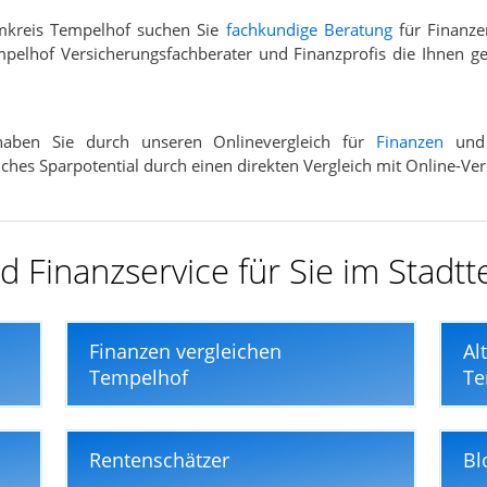
mkreis Tempelhof suchen Sie
fachkundige Beratung
für Finanze
pelhof Versicherungsfachberater und Finanzprofis die Ihnen ge
 haben Sie durch unseren Onlinevergleich für
Finanzen
un
elches Sparpotential durch einen direkten Vergleich mit Online-V
 Finanzservice für Sie im Stadtt
Finanzen vergleichen
Al
Tempelhof
Te
Rentenschätzer
Bl