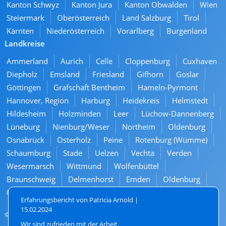
Kanton Schwyz
Kanton Jura
Kanton Obwalden
Wien
Steiermark
Oberösterreich
Land Salzburg
Tirol
Kärnten
Niederösterreich
Vorarlberg
Burgenland
Landkreise
Ammerland
Aurich
Celle
Cloppenburg
Cuxhaven
Diepholz
Emsland
Friesland
Gifhorn
Goslar
Göttingen
Grafschaft Bentheim
Hameln-Pyrmont
Hannover, Region
Harburg
Heidekreis
Helmstedt
Hildesheim
Holzminden
Leer
Lüchow-Dannenberg
Lüneburg
Nienburg/Weser
Northeim
Oldenburg
Osnabrück
Osterholz
Peine
Rotenburg (Wümme)
Schaumburg
Stade
Uelzen
Vechta
Verden
Wesermarsch
Wittmund
Wolfenbüttel
Braunschweig
Delmenhorst
Emden
Oldenburg
Osnabrück
Salzgitter
Wilhelmshaven
Wolfsburg
Erfahrungsbericht von Patricia Arnold |
15.02.2024
© 2026. All rights reserved
Wir sind zufrieden mit der Arbeit.