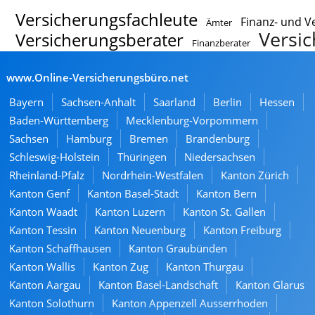
Versicherungsfachleute
Finanz- und V
Ämter
Versic
Versicherungsberater
Finanzberater
www.Online-Versicherungsbüro.net
Bayern
Sachsen-Anhalt
Saarland
Berlin
Hessen
Baden-Württemberg
Mecklenburg-Vorpommern
Sachsen
Hamburg
Bremen
Brandenburg
Schleswig-Holstein
Thüringen
Niedersachsen
Rheinland-Pfalz
Nordrhein-Westfalen
Kanton Zürich
Kanton Genf
Kanton Basel-Stadt
Kanton Bern
Kanton Waadt
Kanton Luzern
Kanton St. Gallen
Kanton Tessin
Kanton Neuenburg
Kanton Freiburg
Kanton Schaffhausen
Kanton Graubünden
Kanton Wallis
Kanton Zug
Kanton Thurgau
Kanton Aargau
Kanton Basel-Landschaft
Kanton Glarus
Kanton Solothurn
Kanton Appenzell Ausserrhoden