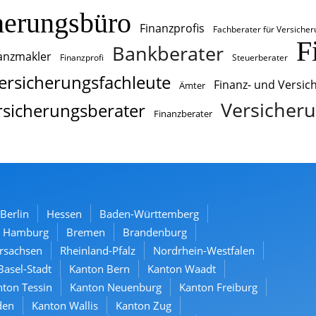
herungsbüro
Finanzprofis
Fachberater für Versiche
F
Bankberater
anzmakler
Finanzprofi
Steuerberater
ersicherungsfachleute
Finanz- und Versi
Ämter
Versicheru
rsicherungsberater
Finanzberater
Berlin
Hessen
Baden-Württemberg
Hamburg
Bremen
Brandenburg
rsachsen
Rheinland-Pfalz
Nordrhein-Westfalen
Basel-Stadt
Kanton Bern
Kanton Waadt
ton Tessin
Kanton Neuenburg
Kanton Freiburg
den
Kanton Wallis
Kanton Zug