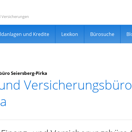
d Versicherungen
ldanlagen und Kredite
Lexikon
Bürosuche
Bl
büro Seiersberg-Pirka
 und Versicherungsbüro
rgleichsportal
ka
er