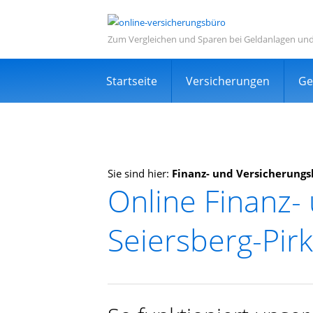
Zum Vergleichen und Sparen bei Geldanlagen un
Navigation
Startseite
Versicherungen
Ge
überspringen
Sie sind hier:
Finanz- und Versicherungs
Online Finanz-
Informations- und Ve
Seiersberg-Pir
Sehr viele zufriedene Kunden
Kostenlos
Expertensuche in Ihrer Nähe
TOP Dienstleistung und Dienstleist