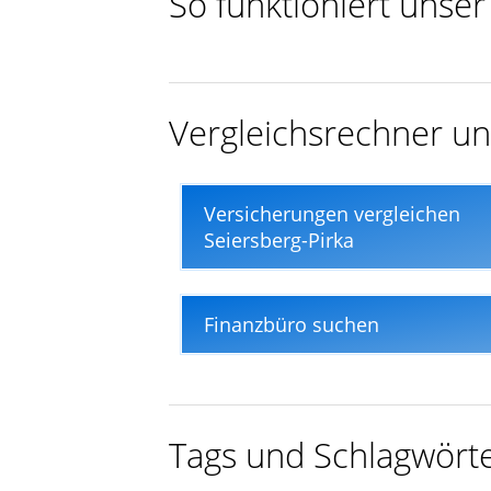
So funktioniert unse
In nur wenigen Minuten
Vergleichsrechner und
Versicherungen vergleichen
Seiersberg-Pirka
Finanzbüro suchen
Tags und Schlagwört