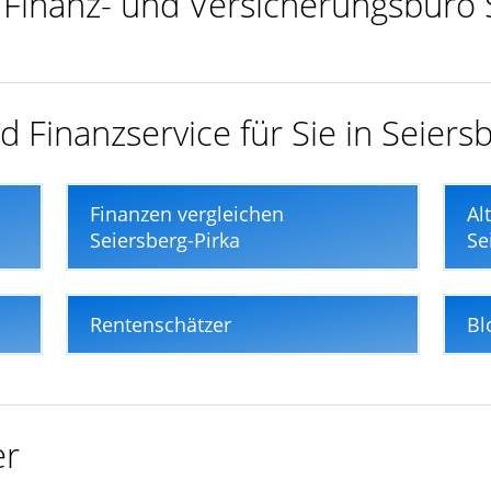
r Finanz- und Versicherungsbüro 
 Finanzservice für Sie in Seiers
Finanzen vergleichen
Al
Seiersberg-Pirka
Se
Rentenschätzer
Bl
er