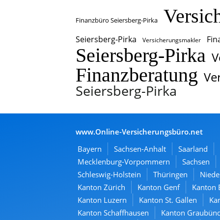
Versic
Finanzbüro Seiersberg-Pirka
Seiersberg-Pirka
Fin
Versicherungsmakler
Seiersberg-Pirka
V
Finanzberatung
Ve
Seiersberg-Pirka
www.Online-Versicherungsbüro.net
Bayern
Sachsen-Anhalt
Saarland
Mecklenburg-Vorpommern
Sachsen
Schleswig-Holstein
Thüringen
Niede
Kanton Zürich
Kanton Genf
Kanton 
Kanton Luzern
Kanton St. Gallen
Kan
Kanton Schaffhausen
Kanton Graubün