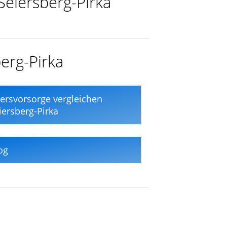
Seiersberg-Pirka
berg-Pirka
tersvorsorge vergleichen
iersberg-Pirka
og