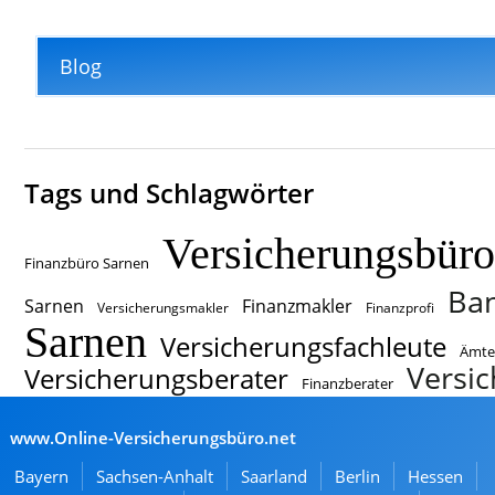
Blog
Tags und Schlagwörter
Versicherungsbüro
Finanzbüro Sarnen
Ban
Sarnen
Finanzmakler
Versicherungsmakler
Finanzprofi
Sarnen
Versicherungsfachleute
Ämte
Versi
Versicherungsberater
Finanzberater
www.Online-Versicherungsbüro.net
Bayern
Sachsen-Anhalt
Saarland
Berlin
Hessen