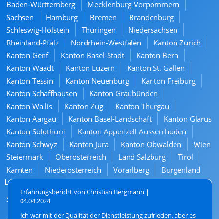
Baden-Württemberg
Mecklenburg-Vorpommern
Sachsen
Hamburg
Bremen
Brandenburg
Schleswig-Holstein
Thüringen
Niedersachsen
Rheinland-Pfalz
Nordrhein-Westfalen
Kanton Zürich
Kanton Genf
Kanton Basel-Stadt
Kanton Bern
Kanton Waadt
Kanton Luzern
Kanton St. Gallen
Kanton Tessin
Kanton Neuenburg
Kanton Freiburg
Kanton Schaffhausen
Kanton Graubünden
Kanton Wallis
Kanton Zug
Kanton Thurgau
Kanton Aargau
Kanton Basel-Landschaft
Kanton Glarus
Kanton Solothurn
Kanton Appenzell Ausserrhoden
Kanton Schwyz
Kanton Jura
Kanton Obwalden
Wien
Steiermark
Oberösterreich
Land Salzburg
Tirol
Kärnten
Niederösterreich
Vorarlberg
Burgenland
Landkreise
Erfahrungsbericht von Christian Bergmann |
Sarnen
04.04.2024
Ich war mit der Qualität der Dienstleistung zufrieden, aber es