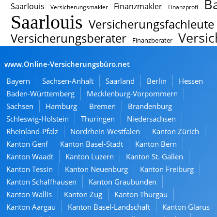
B
Saarlouis
Finanzmakler
Versicherungsmakler
Finanzprofi
Saarlouis
Versicherungsfachleute
Versic
Versicherungsberater
Finanzberater
www.Online-Versicherungsbüro.net
Bayern
Sachsen-Anhalt
Saarland
Berlin
Hessen
Baden-Württemberg
Mecklenburg-Vorpommern
Sachsen
Hamburg
Bremen
Brandenburg
Schleswig-Holstein
Thüringen
Niedersachsen
Rheinland-Pfalz
Nordrhein-Westfalen
Kanton Zürich
Kanton Genf
Kanton Basel-Stadt
Kanton Bern
Kanton Waadt
Kanton Luzern
Kanton St. Gallen
Kanton Tessin
Kanton Neuenburg
Kanton Freiburg
Kanton Schaffhausen
Kanton Graubünden
Kanton Wallis
Kanton Zug
Kanton Thurgau
Kanton Aargau
Kanton Basel-Landschaft
Kanton Glarus