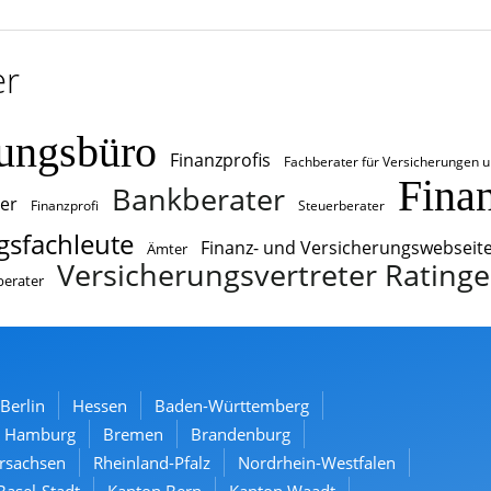
er
rungsbüro
Finanzprofis
Fachberater für Versicherungen 
Fina
Bankberater
er
Finanzprofi
Steuerberater
gsfachleute
Finanz- und Versicherungswebseit
Ämter
Versicherungsvertreter Rating
berater
Berlin
Hessen
Baden-Württemberg
Hamburg
Bremen
Brandenburg
rsachsen
Rheinland-Pfalz
Nordrhein-Westfalen
Basel-Stadt
Kanton Bern
Kanton Waadt