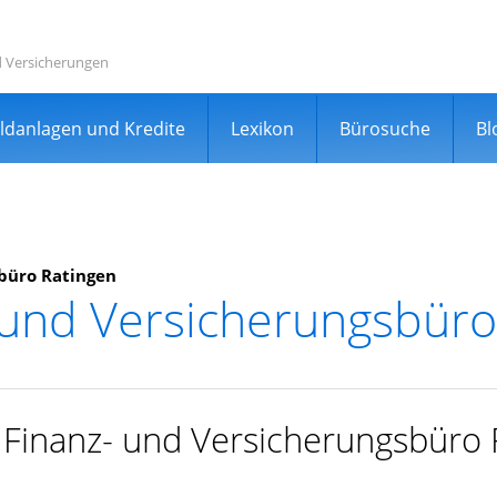
d Versicherungen
ldanlagen und Kredite
Lexikon
Bürosuche
Bl
büro Ratingen
 und Versicherungsbüro
rgleichsportal
r Finanz- und Versicherungsbüro 
er