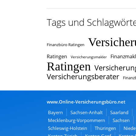
Tags und Schlagwört
Versiche
Finanzbüro Ratingen
Ratingen
Finanzmakl
Versicherungsmakler
Ratingen
Versicherun
Versicherungsberater
Finanz
www.Online-Versicherungsbüro.net
Bayern
Sachsen-Anhalt
Saarland
Mecklenburg-Vorpommern
Sachsen
Schleswig-Holstein
Thüringen
Niede
Kanton Zürich
Kanton Genf
Kanton 