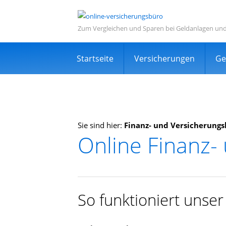
Zum Vergleichen und Sparen bei Geldanlagen un
Navigation
Startseite
Versicherungen
Ge
überspringen
Sie sind hier:
Finanz- und Versicherungs
Online Finanz-
Informations- und Ve
Sehr viele zufriedene Kunden
Kostenlos
So funktioniert unse
Expertensuche in Ihrer Nähe
TOP Dienstleistung und Dienstleist