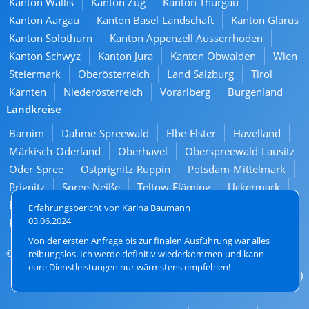
Kanton Wallis
Kanton Zug
Kanton Thurgau
Kanton Aargau
Kanton Basel-Landschaft
Kanton Glarus
Kanton Solothurn
Kanton Appenzell Ausserrhoden
Kanton Schwyz
Kanton Jura
Kanton Obwalden
Wien
Steiermark
Oberösterreich
Land Salzburg
Tirol
Kärnten
Niederösterreich
Vorarlberg
Burgenland
Landkreise
Barnim
Dahme-Spreewald
Elbe-Elster
Havelland
Märkisch-Oderland
Oberhavel
Oberspreewald-Lausitz
Oder-Spree
Ostprignitz-Ruppin
Potsdam-Mittelmark
Prignitz
Spree-Neiße
Teltow-Fläming
Uckermark
Brandenburg an der Havel
Cottbus
Frankfurt (Oder)
Erfahrungsbericht von Karina Baumann |
03.06.2024
Potsdam
Von der ersten Anfrage bis zur finalen Ausführung war alles
© 2026. All rights reserved
reibungslos. Ich werde definitiv wiederkommen und kann
eure Dienstleistungen nur wärmstens empfehlen!
13 Bewertungen (4,3 von 5)