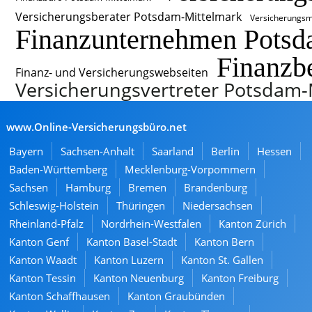
Versicherungsberater Potsdam-Mittelmark
Versicherungsm
Finanzunternehmen Potsd
Finanzb
Finanz- und Versicherungswebseiten
Versicherungsvertreter Potsdam-
www.Online-Versicherungsbüro.net
Bayern
Sachsen-Anhalt
Saarland
Berlin
Hessen
Baden-Württemberg
Mecklenburg-Vorpommern
Sachsen
Hamburg
Bremen
Brandenburg
Schleswig-Holstein
Thüringen
Niedersachsen
Rheinland-Pfalz
Nordrhein-Westfalen
Kanton Zürich
Kanton Genf
Kanton Basel-Stadt
Kanton Bern
Kanton Waadt
Kanton Luzern
Kanton St. Gallen
Kanton Tessin
Kanton Neuenburg
Kanton Freiburg
Kanton Schaffhausen
Kanton Graubünden