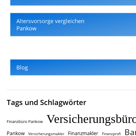
Altersvorsorge vergleichen
Pankow
Blog
Tags und Schlagwörter
Versicherungsbür
Finanzbüro Pankow
Ba
Pankow
Finanzmakler
Versicherungsmakler
Finanzprofi