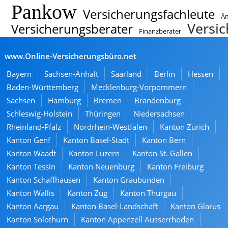
Pankow
Versicherungsfachleute
Ä
Versi
Versicherungsberater
Finanzberater
www.Online-Versicherungsbüro.net
Bayern
Sachsen-Anhalt
Saarland
Berlin
Hessen
Baden-Württemberg
Mecklenburg-Vorpommern
Sachsen
Hamburg
Bremen
Brandenburg
Schleswig-Holstein
Thüringen
Niedersachsen
Rheinland-Pfalz
Nordrhein-Westfalen
Kanton Zürich
Kanton Genf
Kanton Basel-Stadt
Kanton Bern
Kanton Waadt
Kanton Luzern
Kanton St. Gallen
Kanton Tessin
Kanton Neuenburg
Kanton Freiburg
Kanton Schaffhausen
Kanton Graubünden
Kanton Wallis
Kanton Zug
Kanton Thurgau
Kanton Aargau
Kanton Basel-Landschaft
Kanton Glarus
Kanton Solothurn
Kanton Appenzell Ausserrhoden