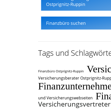
Ostprignitz-Ruppin
Finanzbüro suchen
Tags und Schlagwört
Versi
Finanzbüro Ostprignitz-Ruppin
Versicherungsberater Ostprignitz-Rup
Finanzunternehme
Fin
und Versicherungswebseiten
Versicherungsvertreter