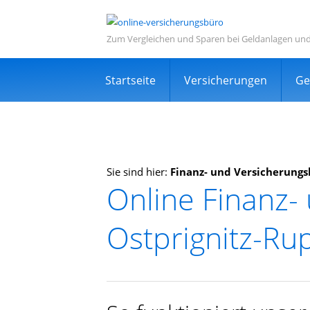
Zum Vergleichen und Sparen bei Geldanlagen un
Navigation
Startseite
Versicherungen
Ge
überspringen
Sie sind hier:
Finanz- und Versicherungs
Online Finanz-
Informations- und Ve
Ostprignitz-Ru
Sehr viele zufriedene Kunden
Kostenlos
Expertensuche in Ihrer Nähe
TOP Dienstleistung und Dienstleist