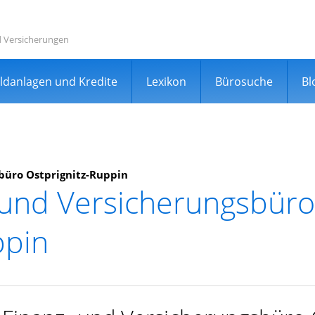
d Versicherungen
ldanlagen und Kredite
Lexikon
Bürosuche
Bl
büro Ostprignitz-Ruppin
 und Versicherungsbüro
rgleichsportal
ppin
er