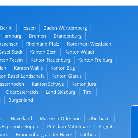
Berlin
Hessen
Baden-Württemberg
Hamburg
Bremen
Brandenburg
rsachsen
Rheinland-Pfalz
Nordrhein-Westfalen
Basel-Stadt
Kanton Bern
Kanton Waadt
ton Tessin
Kanton Neuenburg
Kanton Freiburg
den
Kanton Wallis
Kanton Zug
ton Basel-Landschaft
Kanton Glarus
usserrhoden
Kanton Schwyz
Kanton Jura
Oberösterreich
Land Salzburg
Tirol
g
Burgenland
er
Havelland
Märkisch-Oderland
Oberhavel
Ostprignitz-Ruppin
Potsdam-Mittelmark
Prignitz
mark
Brandenburg an der Havel
Cottbus