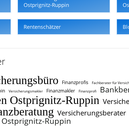
Ostprignitz-Ruppin
Os
Rentenschätzer
Bl
er
cherungsbüro
Finanzprofis
Fachberater für Versi
Bankber
pin
Finanzmakler
Versicherungsmakler
Finanzprofi
n Ostprignitz-Ruppin
Versich
anzberatung
Versicherungsberater
 Ostprignitz-Ruppin