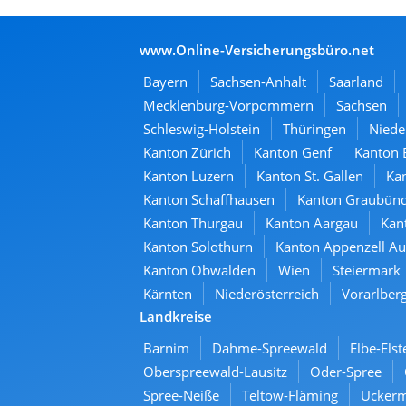
www.Online-Versicherungsbüro.net
Bayern
Sachsen-Anhalt
Saarland
Mecklenburg-Vorpommern
Sachsen
Schleswig-Holstein
Thüringen
Niede
Kanton Zürich
Kanton Genf
Kanton 
Kanton Luzern
Kanton St. Gallen
Kan
Kanton Schaffhausen
Kanton Graubün
Kanton Thurgau
Kanton Aargau
Kan
Kanton Solothurn
Kanton Appenzell A
Kanton Obwalden
Wien
Steiermark
Kärnten
Niederösterreich
Vorarlber
Landkreise
Barnim
Dahme-Spreewald
Elbe-Elst
Oberspreewald-Lausitz
Oder-Spree
Spree-Neiße
Teltow-Fläming
Ucker