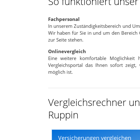
So funktioniert unse
In nur wenigen Minuten
Fachpersonal
In unserem Zuständigkeitsbereich und Umk
Wir haben für Sie in und um den Bereich 
zur Seite stehen.
Onlinevergleich
Eine weitere komfortable Möglichkeit
Vergleichsportal das Ihnen sofort zeigt,
möglich ist.
Vergleichsrechner und
Ruppin
Versicherungen vergleichen