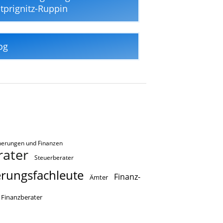
tprignitz-Ruppin
og
cherungen und Finanzen
ater
Steuerberater
erungsfachleute
Finanz-
Ämter
Finanzberater