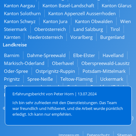
Kanton Aargau
Kanton Basel-Landschaft
Kanton Glarus
Kanton Solothurn
Kanton Appenzell Ausserrhoden
Kanton Schwyz
Kanton Jura
Kanton Obwalden
Wien
Steiermark
Oberösterreich
Land Salzburg
Tirol
Kärnten
Niederösterreich
Vorarlberg
Burgenland
Landkreise
Barnim
Dahme-Spreewald
Elbe-Elster
Havelland
Märkisch-Oderland
Oberhavel
Oberspreewald-Lausitz
Oder-Spree
Ostprignitz-Ruppin
Potsdam-Mittelmark
Prignitz
Spree-Neiße
Teltow-Fläming
Uckermark
Brandenburg an der Havel
Cottbus
Frankfurt (Oder)
Erfahrungsbericht von Peter Horn |
13.07.2024
Potsdam
Ich bin sehr zufrieden mit den Dienstleistungen. Das Team
© 2026. All rights reserved
war freundlich und hilfsbereit, und die Arbeit wurde pünktlich
erledigt. Ich kann nur empfehlen.
13 Bewertungen (4,3 von 5)
Navigation
Impressum
Datenschutz
Sitemap