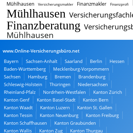
Mühlhausen
Finanzmakler
Versicherungsmakler
Finanzprofi
Mühlhausen
Versicherungsfachl
Finanzberatung
Versicherungs
Mühlhausen
www.Online-Versicherungsbüro.net
Bayern
Sachsen-Anhalt
Saarland
Berlin
Hessen
Baden-Württemberg
Mecklenburg-Vorpommern
Sachsen
Hamburg
Bremen
Brandenburg
Schleswig-Holstein
Thüringen
Niedersachsen
Rheinland-Pfalz
Nordrhein-Westfalen
Kanton Zürich
Kanton Genf
Kanton Basel-Stadt
Kanton Bern
Kanton Waadt
Kanton Luzern
Kanton St. Gallen
Kanton Tessin
Kanton Neuenburg
Kanton Freiburg
Kanton Schaffhausen
Kanton Graubünden
Kanton Wallis
Kanton Zug
Kanton Thurgau