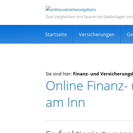
Zum Vergleichen und Sparen bei Geldanlagen un
Navigation
Startseite
Versicherungen
Ge
überspringen
Sie sind hier:
Finanz- und Versicherung
Online Finanz-
Informations- und Ve
am Inn
Sehr viele zufriedene Kunden
Kostenlos
Expertensuche in Ihrer Nähe
TOP Dienstleistung und Dienstleist