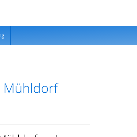
og
o Mühldorf