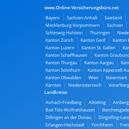
www.Online-Versicherungsbüro.net
Bayern
Sachsen-Anhalt
Saarland
Mecklenburg-Vorpommern
Sachsen
Schleswig-Holstein
Thüringen
Niede
Kanton Zürich
Kanton Genf
Kanton 
Kanton Luzern
Kanton St. Gallen
Kan
Kanton Schaffhausen
Kanton Graubün
Kanton Thurgau
Kanton Aargau
Kan
Kanton Solothurn
Kanton Appenzell A
Kanton Obwalden
Wien
Steiermark
Kärnten
Niederösterreich
Vorarlber
Landkreise
Aichach-Friedberg
Altötting
Amberg
Bad Tölz-Wolfratshausen
Berchtesgade
Dillingen an der Donau
Dingolfing-Lan
Erlangen-Höchstadt
Forchheim
Frei