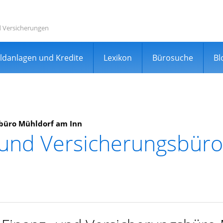
d Versicherungen
ldanlagen und Kredite
Lexikon
Bürosuche
Bl
sbüro Mühldorf am Inn
 und Versicherungsbür
rgleichsportal
er