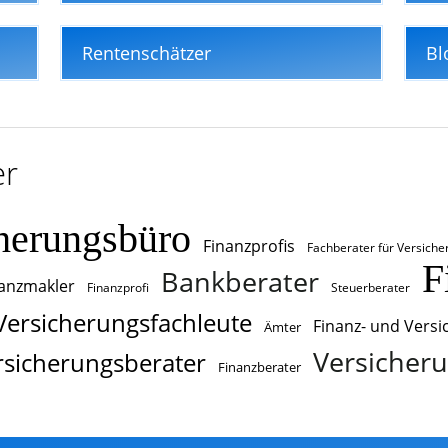
Rentenschätzer
Bl
er
herungsbüro
Finanzprofis
Fachberater für Versich
F
Bankberater
anzmakler
Finanzprofi
Steuerberater
Versicherungsfachleute
Finanz- und Vers
Ämter
Versicheru
rsicherungsberater
Finanzberater