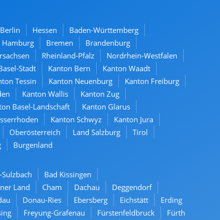
Berlin
Hessen
Baden-Württemberg
Hamburg
Bremen
Brandenburg
rsachsen
Rheinland-Pfalz
Nordrhein-Westfalen
Basel-Stadt
Kanton Bern
Kanton Waadt
ton Tessin
Kanton Neuenburg
Kanton Freiburg
den
Kanton Wallis
Kanton Zug
ton Basel-Landschaft
Kanton Glarus
usserrhoden
Kanton Schwyz
Kanton Jura
Oberösterreich
Land Salzburg
Tirol
g
Burgenland
-Sulzbach
Bad Kissingen
ner Land
Cham
Dachau
Deggendorf
dau
Donau-Ries
Ebersberg
Eichstätt
Erding
sing
Freyung-Grafenau
Fürstenfeldbruck
Fürth