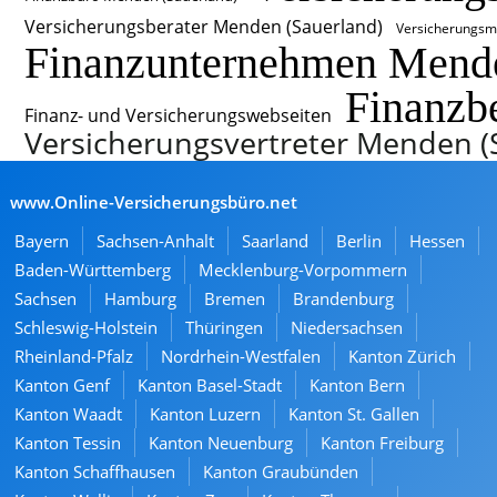
Versicherungsberater Menden (Sauerland)
Versicherungsm
Finanzunternehmen Mende
Finanzb
Finanz- und Versicherungswebseiten
Versicherungsvertreter Menden (
www.Online-Versicherungsbüro.net
Bayern
Sachsen-Anhalt
Saarland
Berlin
Hessen
Baden-Württemberg
Mecklenburg-Vorpommern
Sachsen
Hamburg
Bremen
Brandenburg
Schleswig-Holstein
Thüringen
Niedersachsen
Rheinland-Pfalz
Nordrhein-Westfalen
Kanton Zürich
Kanton Genf
Kanton Basel-Stadt
Kanton Bern
Kanton Waadt
Kanton Luzern
Kanton St. Gallen
Kanton Tessin
Kanton Neuenburg
Kanton Freiburg
Kanton Schaffhausen
Kanton Graubünden