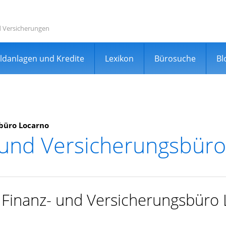
d Versicherungen
ldanlagen und Kredite
Lexikon
Bürosuche
Bl
büro Locarno
 und Versicherungsbür
rgleichsportal
r Finanz- und Versicherungsbüro
er