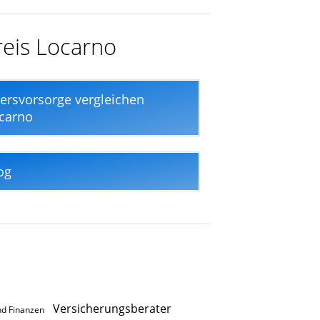
reis Locarno
tersvorsorge vergleichen
carno
og
Versicherungsberater
nd Finanzen