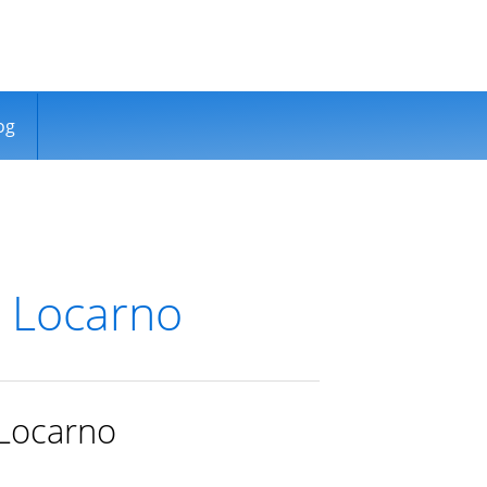
og
o Locarno
 Locarno