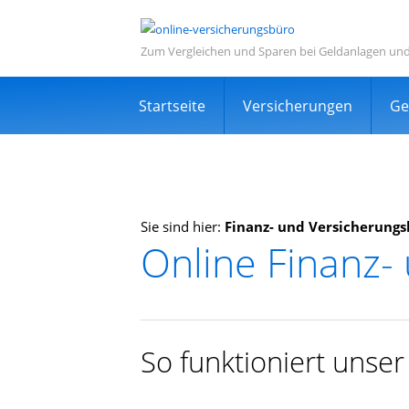
Zum Vergleichen und Sparen bei Geldanlagen un
Navigation
Startseite
Versicherungen
Ge
überspringen
Sie sind hier:
Finanz- und Versicherungs
Online Finanz-
Informations- und Ve
Sehr viele zufriedene Kunden
Kostenlos
So funktioniert unse
Expertensuche in Ihrer Nähe
TOP Dienstleistung und Dienstleist