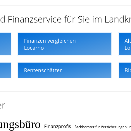
d Finanzservice für Sie im Landk
Finanzen vergleichen
Al
Locarno
Lo
Rentenschätzer
Bl
er
ungsbüro
Finanzprofis
Fachberater für Versicherungen u