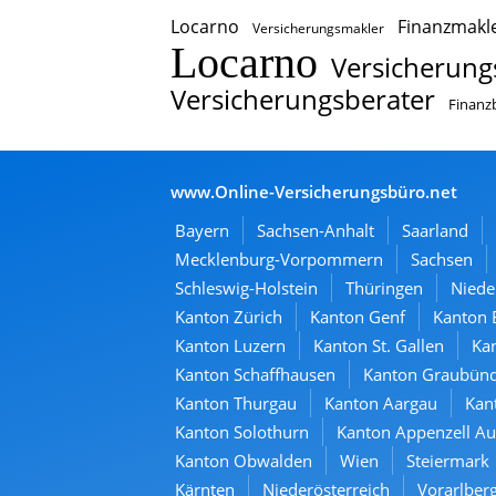
Locarno
Finanzmakl
Versicherungsmakler
Locarno
Versicherung
Versicherungsberater
Finanz
www.Online-Versicherungsbüro.net
Bayern
Sachsen-Anhalt
Saarland
Mecklenburg-Vorpommern
Sachsen
Schleswig-Holstein
Thüringen
Niede
Kanton Zürich
Kanton Genf
Kanton 
Kanton Luzern
Kanton St. Gallen
Kan
Kanton Schaffhausen
Kanton Graubün
Kanton Thurgau
Kanton Aargau
Kan
Kanton Solothurn
Kanton Appenzell A
Kanton Obwalden
Wien
Steiermark
Kärnten
Niederösterreich
Vorarlber