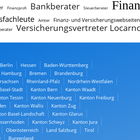
Fina
Bankberater
er
Finanzprofi
Steuerberater
sfachleute
Finanz- und Versicherungswebseiten
Ämter
Versicherungsvertreter Locarn
berater
Berlin
Hessen
Baden-Württemberg
Hamburg
Bremen
Brandenburg
rsachsen
Rheinland-Pfalz
Nordrhein-Westfalen
Basel-Stadt
Kanton Bern
Kanton Waadt
ton Tessin
Kanton Neuenburg
Kanton Freiburg
den
Kanton Wallis
Kanton Zug
ton Basel-Landschaft
Kanton Glarus
usserrhoden
Kanton Schwyz
Kanton Jura
Oberösterreich
Land Salzburg
Tirol
g
Burgenland