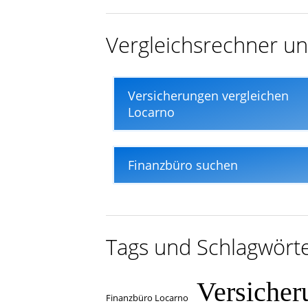
In nur wenigen Minuten
Vergleichsrechner un
Versicherungen vergleichen
Locarno
Finanzbüro suchen
Tags und Schlagwört
Versicher
Finanzbüro Locarno