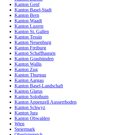
Kanton Genf
Kanton Basel-Stadt
Kanton Bern
Kanton Waadt
Kanton Luzern
Kanton St. Gallen
Kanton Tessin
Kanton Neuenburg
Kanton Freiburg
Kanton Schaffhausen
Kanton Graubünden
Kanton Wallis
Kanton Zug
Kanton Thurgau
Kanton Aargau
Kanton Basel-Landschaft
Kanton Glarus
Kanton Solothurn
Kanton Appenzell Ausserrhoden
Kanton Schwyz
Kanton Jura
Kanton Obwalden
Wien
Steiermark
Oberösterreich