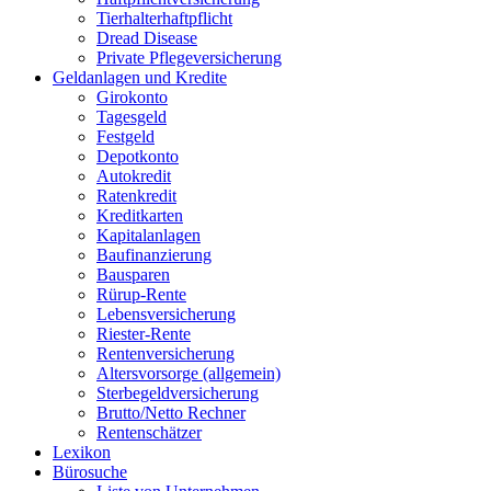
Tierhalterhaftpflicht
Dread Disease
Private Pflegeversicherung
Geldanlagen und Kredite
Girokonto
Tagesgeld
Festgeld
Depotkonto
Autokredit
Ratenkredit
Kreditkarten
Kapitalanlagen
Baufinanzierung
Bausparen
Rürup-Rente
Lebensversicherung
Riester-Rente
Rentenversicherung
Altersvorsorge (allgemein)
Sterbegeldversicherung
Brutto/Netto Rechner
Rentenschätzer
Lexikon
Bürosuche