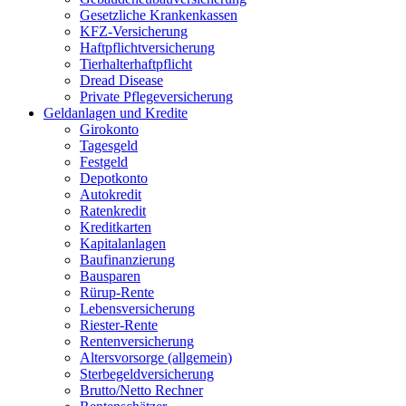
Gesetzliche Krankenkassen
KFZ-Versicherung
Haftpflichtversicherung
Tierhalterhaftpflicht
Dread Disease
Private Pflegeversicherung
Geldanlagen und Kredite
Girokonto
Tagesgeld
Festgeld
Depotkonto
Autokredit
Ratenkredit
Kreditkarten
Kapitalanlagen
Baufinanzierung
Bausparen
Rürup-Rente
Lebensversicherung
Riester-Rente
Rentenversicherung
Altersvorsorge (allgemein)
Sterbegeldversicherung
Brutto/Netto Rechner