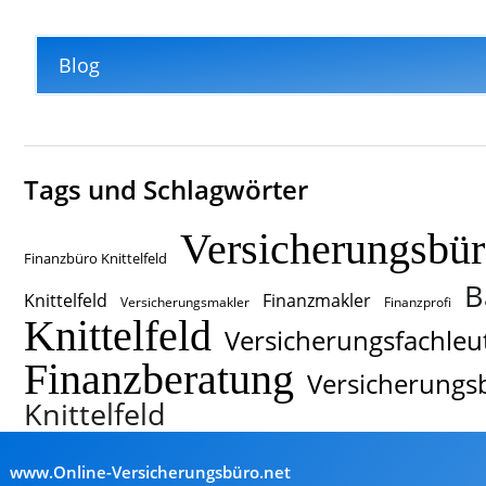
Blog
Tags und Schlagwörter
Versicherungsbü
Finanzbüro Knittelfeld
B
Knittelfeld
Finanzmakler
Versicherungsmakler
Finanzprofi
Knittelfeld
Versicherungsfachleu
Finanzberatung
Versicherungs
Knittelfeld
www.Online-Versicherungsbüro.net