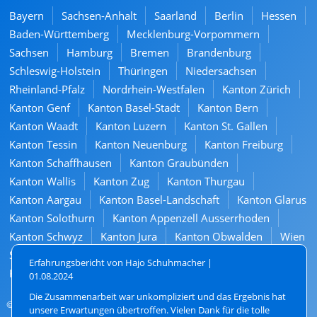
Bayern
Sachsen-Anhalt
Saarland
Berlin
Hessen
Baden-Württemberg
Mecklenburg-Vorpommern
Sachsen
Hamburg
Bremen
Brandenburg
Schleswig-Holstein
Thüringen
Niedersachsen
Rheinland-Pfalz
Nordrhein-Westfalen
Kanton Zürich
Kanton Genf
Kanton Basel-Stadt
Kanton Bern
Kanton Waadt
Kanton Luzern
Kanton St. Gallen
Kanton Tessin
Kanton Neuenburg
Kanton Freiburg
Kanton Schaffhausen
Kanton Graubünden
Kanton Wallis
Kanton Zug
Kanton Thurgau
Kanton Aargau
Kanton Basel-Landschaft
Kanton Glarus
Kanton Solothurn
Kanton Appenzell Ausserrhoden
Kanton Schwyz
Kanton Jura
Kanton Obwalden
Wien
Steiermark
Oberösterreich
Land Salzburg
Tirol
Erfahrungsbericht von Hajo Schuhmacher |
Kärnten
Niederösterreich
Vorarlberg
Burgenland
01.08.2024
Die Zusammenarbeit war unkompliziert und das Ergebnis hat
© 2026. All rights reserved
unsere Erwartungen übertroffen. Vielen Dank für die tolle