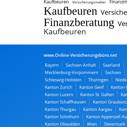
Kaufbeuren
Finanzm
Versicherungsmakler
Kaufbeuren
Versich
Finanzberatung
Ve
Kaufbeuren
www.Online-Versicherungsbüro.net
Bayern
Sachsen-Anhalt
Saarland
Mecklenburg-Vorpommern
Sachsen
Schleswig-Holstein
Thüringen
Niede
Kanton Zürich
Kanton Genf
Kanton 
Kanton Luzern
Kanton St. Gallen
Kan
Kanton Schaffhausen
Kanton Graubün
Kanton Thurgau
Kanton Aargau
Kan
Kanton Solothurn
Kanton Appenzell A
Kanton Obwalden
Wien
Steiermark