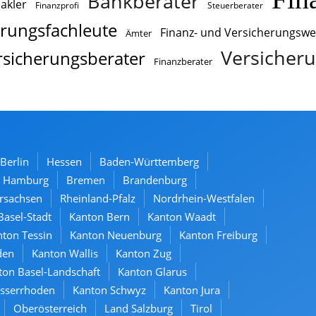
Bankberater
akler
Finanzprofi
Steuerberater
erungsfachleute
Finanz- und Versicherungswe
Ämter
Versicheru
rsicherungsberater
Finanzberater
Berlin
Hessen
Baden-Württemberg
Hamburg
Bremen
Brandenburg
rsachsen
Rheinland-Pfalz
Nordrhein-Westfalen
Basel-Stadt
Kanton Bern
Kanton Waadt
ton Tessin
Kanton Neuenburg
Kanton Freiburg
den
Kanton Wallis
Kanton Zug
ton Basel-Landschaft
Kanton Glarus
usserrhoden
Kanton Schwyz
Kanton Jura
Oberösterreich
Land Salzburg
Tirol