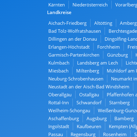
Kärnten
Niederösterreich
Vorarlber
Landkreise
Aichach-Friedberg
Altötting
Amberg
Bad Tölz-Wolfratshausen
Berchtesgade
Dillingen an der Donau
Dingolfing-Lan
Erlangen-Höchstadt
Forchheim
Frei
Garmisch-Partenkirchen
Günzburg
Kulmbach
Landsberg am Lech
Licht
Miesbach
Miltenberg
Mühldorf am 
Neuburg-Schrobenhausen
Neumarkt in
Neustadt an der Aisch-Bad Windsheim
Oberallgäu
Ostallgäu
Pfaffenhofen a
Rottal-Inn
Schwandorf
Starnberg
Weilheim-Schongau
Weißenburg-Gunz
Aschaffenburg
Augsburg
Bamberg
Ingolstadt
Kaufbeuren
Kempten (All
Passau
Regensburg
Rosenheim
S