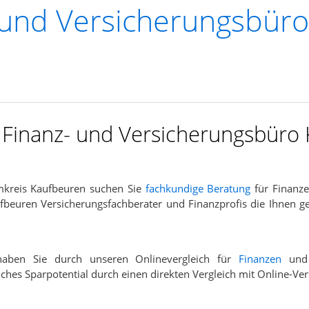
 und Versicherungsbüro
rgleichsportal
er
r Finanz- und Versicherungsbüro
mkreis Kaufbeuren suchen Sie
fachkundige Beratung
für Finanze
beuren Versicherungsfachberater und Finanzprofis die Ihnen g
 haben Sie durch unseren Onlinevergleich für
Finanzen
un
elches Sparpotential durch einen direkten Vergleich mit Online-V