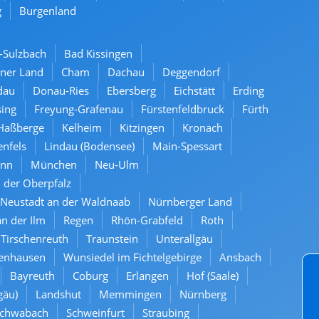
g
Burgenland
-Sulzbach
Bad Kissingen
ner Land
Cham
Dachau
Deggendorf
dau
Donau-Ries
Ebersberg
Eichstätt
Erding
sing
Freyung-Grafenau
Fürstenfeldbruck
Fürth
Haßberge
Kelheim
Kitzingen
Kronach
enfels
Lindau (Bodensee)
Main-Spessart
Inn
München
Neu-Ulm
 der Oberpfalz
Neustadt an der Waldnaab
Nürnberger Land
n der Ilm
Regen
Rhön-Grabfeld
Roth
Tirschenreuth
Traunstein
Unterallgäu
enhausen
Wunsiedel im Fichtelgebirge
Ansbach
Bayreuth
Coburg
Erlangen
Hof (Saale)
gäu)
Landshut
Memmingen
Nürnberg
chwabach
Schweinfurt
Straubing