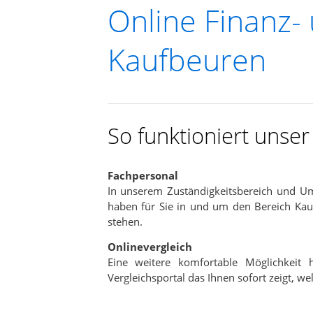
Online Finanz-
Informations- und Ve
Kaufbeuren
Sehr viele zufriedene Kunden
Kostenlos
Expertensuche in Ihrer Nähe
TOP Dienstleistung und Dienstleist
So funktioniert unse
In nur wenigen Minuten
Fachpersonal
In unserem Zuständigkeitsbereich und U
haben für Sie in und um den Bereich Kauf
stehen.
Onlinevergleich
Eine weitere komfortable Möglichkeit
Vergleichsportal das Ihnen sofort zeigt, w