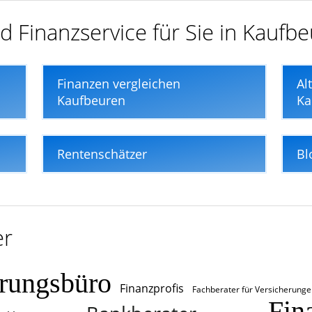
d Finanzservice für Sie in Kaufb
Finanzen vergleichen
Al
Kaufbeuren
Ka
Rentenschätzer
Bl
er
erungsbüro
Finanzprofis
Fachberater für Versicherunge
Fin