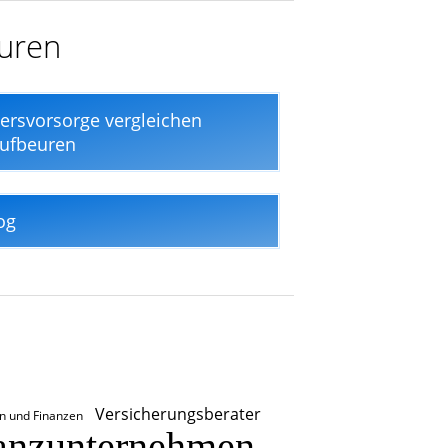
euren
tersvorsorge vergleichen
ufbeuren
og
Versicherungsberater
n und Finanzen
anzunternehmen