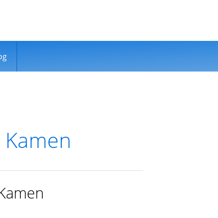
og
o Kamen
o Kamen