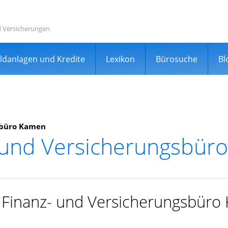
d Versicherungen
ldanlagen und Kredite
Lexikon
Bürosuche
Bl
sbüro Kamen
- und Versicherungsbür
rgleichsportal
r Finanz- und Versicherungsbür
er