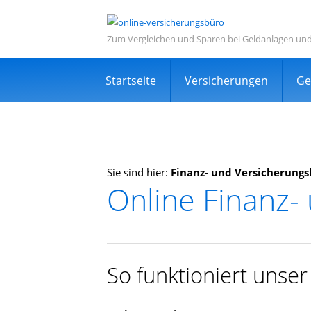
Zum Vergleichen und Sparen bei Geldanlagen un
Navigation
Startseite
Versicherungen
Ge
überspringen
Sie sind hier:
Finanz- und Versicherung
Online Finanz
Informations- und Ve
Sehr viele zufriedene Kunden
Kostenlos
So funktioniert unse
Expertensuche in Ihrer Nähe
TOP Dienstleistung und Dienstleist