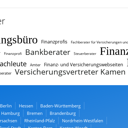
er
ungsbüro
Finanzprofis
Fachberater für Versicherungen un
Finan
Bankberater
r
Finanzprofi
Steuerberater
achleute
Finanz- und Versicherungswebseiten
Ämter
Versicherungsvertreter Kamen
berater
Berlin
Hessen
Baden-Württemberg
Hamburg
Bremen
Brandenburg
rsachsen
Rheinland-Pfalz
Nordrhein-Westfalen
Basel-Stadt
Kanton Bern
Kanton Waadt