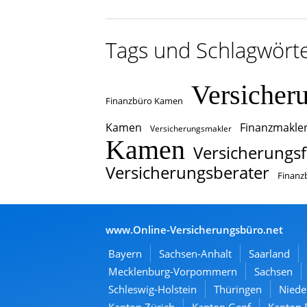
Tags und Schlagwört
Versicher
Finanzbüro Kamen
Kamen
Finanzmakle
Versicherungsmakler
Kamen
Versicherungsf
Versicherungsberater
Finanz
www.Online-Versicherungsbüro.net
Bayern
Sachsen-Anhalt
Saarland
Mecklenburg-Vorpommern
Sachsen
Schleswig-Holstein
Thüringen
Niede
Kanton Zürich
Kanton Genf
Kanton 