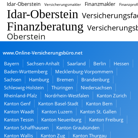
Idar-Oberstein
Finanzmakler
Versicherungsmakler
Finanzprof
Idar-Oberstein
Versicherungsfa
Finanzberatung
Versicherungs
Oberstein
www.Online-Versicherungsbüro.net
Bayern
Sachsen-Anhalt
Saarland
Berlin
Hessen
Baden-Württemberg
Mecklenburg-Vorpommern
Sachsen
Hamburg
Bremen
Brandenburg
Schleswig-Holstein
Thüringen
Niedersachsen
Rheinland-Pfalz
Nordrhein-Westfalen
Kanton Zürich
Kanton Genf
Kanton Basel-Stadt
Kanton Bern
Kanton Waadt
Kanton Luzern
Kanton St. Gallen
Kanton Tessin
Kanton Neuenburg
Kanton Freiburg
Kanton Schaffhausen
Kanton Graubünden
Kanton Wallis
Kanton Zug
Kanton Thurgau