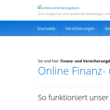
Zum Vergleichen und Sparen bei Geldanlagen un
Navigation
Startseite
Versicherungen
Ge
überspringen
Sie sind hier:
Finanz- und Versicherung
Online Finanz-
Informations- und Ve
Sehr viele zufriedene Kunden
Kostenlos
So funktioniert unse
Expertensuche in Ihrer Nähe
TOP Dienstleistung und Dienstleist