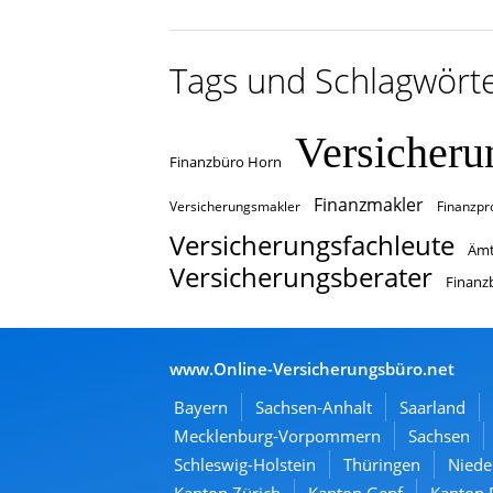
Tags und Schlagwört
Versicheru
Finanzbüro Horn
Finanzmakler
Versicherungsmakler
Finanzpro
Versicherungsfachleute
Ämt
Versicherungsberater
Finanz
www.Online-Versicherungsbüro.net
Bayern
Sachsen-Anhalt
Saarland
Mecklenburg-Vorpommern
Sachsen
Schleswig-Holstein
Thüringen
Niede
Kanton Zürich
Kanton Genf
Kanton 