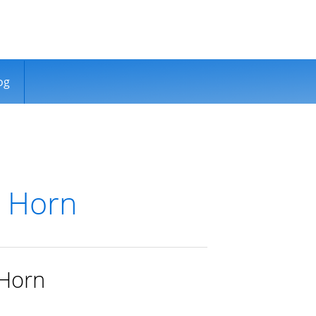
og
o Horn
 Horn