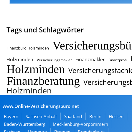
Tags und Schlagwörter
Versicherungsbü
Finanzbüro Holzminden
Holzminden
Finanzmakler
Versicherungsmakler
Finanzprofi
Holzminden
Versicherungsfachl
Finanzberatung
Versicherungs
Holzminden
www.Online-Versicherungsbüro.net
Bayern
Sachsen-Anhalt
Saarland
Berlin
Hessen
Baden-Württemberg
Mecklenburg-Vorpommern
Sachsen
Hamburg
Bremen
Brandenburg