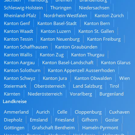
Schleswig-Holstein
Thüringen
Niedersachsen
Rheinland-Pfalz
Nordrhein-Westfalen
Kanton Zürich
Kanton Genf
Kanton Basel-Stadt
Kanton Bern
Kanton Waadt
Kanton Luzern
Kanton St. Gallen
Kanton Tessin
Kanton Neuenburg
Kanton Freiburg
Kanton Schaffhausen
Kanton Graubünden
Kanton Wallis
Kanton Zug
Kanton Thurgau
Kanton Aargau
Kanton Basel-Landschaft
Kanton Glarus
Kanton Solothurn
Kanton Appenzell Ausserrhoden
Kanton Schwyz
Kanton Jura
Kanton Obwalden
Wien
Steiermark
Oberösterreich
Land Salzburg
Tirol
Kärnten
Niederösterreich
Vorarlberg
Burgenland
Landkreise
Ammerland
Aurich
Celle
Cloppenburg
Cuxhaven
Diepholz
Emsland
Friesland
Gifhorn
Goslar
Göttingen
Grafschaft Bentheim
Hameln-Pyrmont