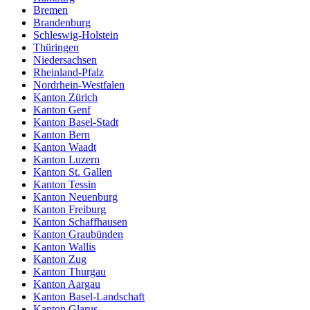
Bremen
Brandenburg
Schleswig-Holstein
Thüringen
Niedersachsen
Rheinland-Pfalz
Nordrhein-Westfalen
Kanton Zürich
Kanton Genf
Kanton Basel-Stadt
Kanton Bern
Kanton Waadt
Kanton Luzern
Kanton St. Gallen
Kanton Tessin
Kanton Neuenburg
Kanton Freiburg
Kanton Schaffhausen
Kanton Graubünden
Kanton Wallis
Kanton Zug
Kanton Thurgau
Kanton Aargau
Kanton Basel-Landschaft
Kanton Glarus