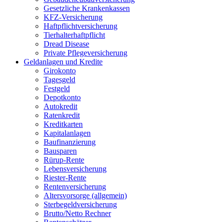
Gesetzliche Krankenkassen
KFZ-Versicherung
Haftpflichtversicherung
Tierhalterhaftpflicht
Dread Disease
Private Pflegeversicherung
Geldanlagen und Kredite
Girokonto
Tagesgeld
Festgeld
Depotkonto
Autokredit
Ratenkredit
Kreditkarten
Kapitalanlagen
Baufinanzierung
Bausparen
Rürup-Rente
Lebensversicherung
Riester-Rente
Rentenversicherung
Altersvorsorge (allgemein)
Sterbegeldversicherung
Brutto/Netto Rechner