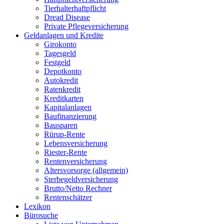
Tierhalterhaftpflicht
Dread Disease
Private Pflegeversicherung
Geldanlagen und Kredite
Girokonto
Tagesgeld
Festgeld
Depotkonto
Autokredit
Ratenkredit
Kreditkarten
Kapitalanlagen
Baufinanzierung
Bausparen
Rürup-Rente
Lebensversicherung
Riester-Rente
Rentenversicherung
Altersvorsorge (allgemein)
Sterbegeldversicherung
Brutto/Netto Rechner
Rentenschätzer
Lexikon
Bürosuche