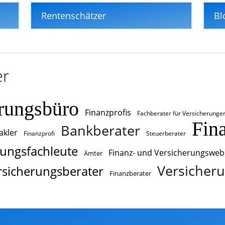
Rentenschätzer
Bl
er
rungsbüro
Finanzprofis
Fachberater für Versicherunge
Fin
Bankberater
akler
Finanzprofi
Steuerberater
rungsfachleute
Finanz- und Versicherungsweb
Ämter
Versicheru
rsicherungsberater
Finanzberater