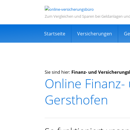
Zum Vergleichen und Sparen bei Geldanlagen un
Navigation
Startseite
Versicherungen
Ge
überspringen
Sie sind hier:
Finanz- und Versicherung
Online Finanz-
Informations- und Ve
Gersthofen
Sehr viele zufriedene Kunden
Kostenlos
Expertensuche in Ihrer Nähe
TOP Dienstleistung und Dienstleist