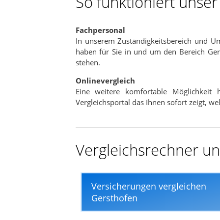
So funktioniert unse
In nur wenigen Minuten
Fachpersonal
In unserem Zuständigkeitsbereich und U
haben für Sie in und um den Bereich Gers
stehen.
Onlinevergleich
Eine weitere komfortable Möglichkeit
Vergleichsportal das Ihnen sofort zeigt, w
Vergleichsrechner und
Versicherungen vergleichen
Gersthofen