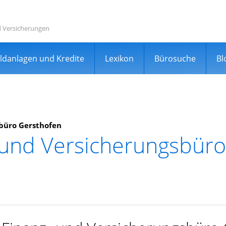
d Versicherungen
ldanlagen und Kredite
Lexikon
Bürosuche
Bl
sbüro Gersthofen
 und Versicherungsbüro
rgleichsportal
er