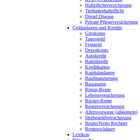
Haftpflichtversicherung
Tierhalterhaftpflicht
Dread Disease
Private Pflegeversicherung
Geldanlagen und Kredite
Girokonto
Tagesgeld
Festgeld
Depotkonto
Autokredit
Ratenkredit
Kreditkarten
Kapitalanlagen
Baufinanzierung
Bausparen
Rürup-Rente
Lebensversicherung
Riester-Rente
Rentenversicherung
Altersvorsorge (allgemein)
Sterbegeldversicherung
Brutto/Netto Rechner
Rentenschätzer
Lexikon