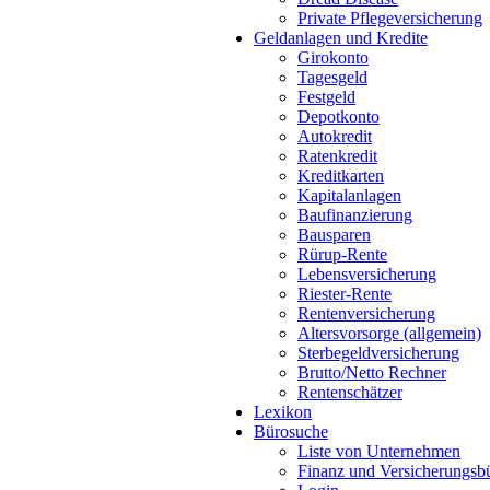
Private Pflegeversicherung
Geldanlagen und Kredite
Girokonto
Tagesgeld
Festgeld
Depotkonto
Autokredit
Ratenkredit
Kreditkarten
Kapitalanlagen
Baufinanzierung
Bausparen
Rürup-Rente
Lebensversicherung
Riester-Rente
Rentenversicherung
Altersvorsorge (allgemein)
Sterbegeldversicherung
Brutto/Netto Rechner
Rentenschätzer
Lexikon
Bürosuche
Liste von Unternehmen
Finanz und Versicherungsbü