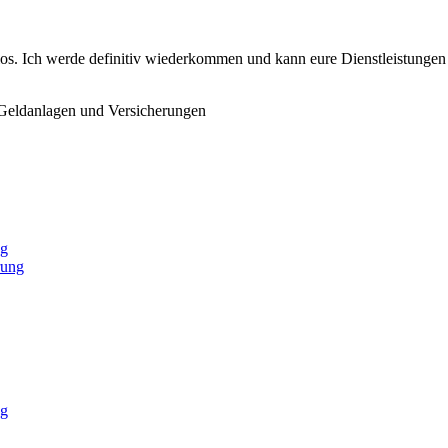
slos. Ich werde definitiv wiederkommen und kann eure Dienstleistunge
Geldanlagen und Versicherungen
ng
rung
ng