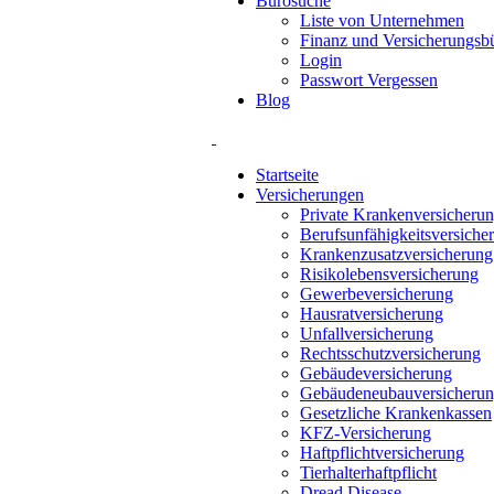
Bürosuche
Liste von Unternehmen
Finanz und Versicherungsbü
Login
Passwort Vergessen
Blog
Startseite
Versicherungen
Private Krankenversicheru
Berufsunfähigkeitsversiche
Krankenzusatzversicherung
Risikolebensversicherung
Gewerbeversicherung
Hausratversicherung
Unfallversicherung
Rechtsschutzversicherung
Gebäudeversicherung
Gebäudeneubauversicheru
Gesetzliche Krankenkassen
KFZ-Versicherung
Haftpflichtversicherung
Tierhalterhaftpflicht
Dread Disease