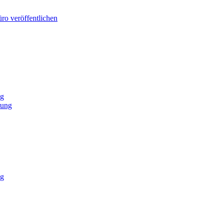
ro veröffentlichen
ng
rung
ng