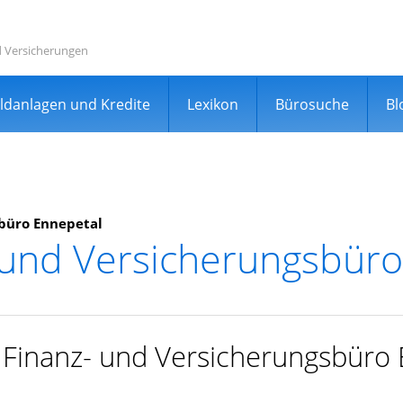
d Versicherungen
ldanlagen und Kredite
Lexikon
Bürosuche
Bl
sbüro Ennepetal
 und Versicherungsbüro
rgleichsportal
r Finanz- und Versicherungsbüro
er