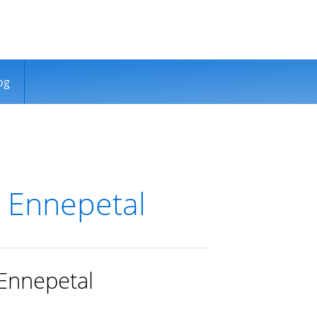
og
 Ennepetal
 Ennepetal