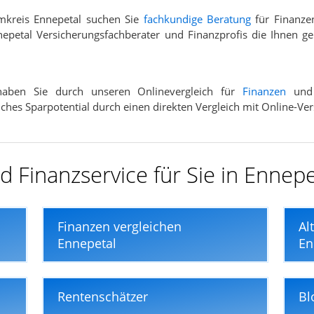
mkreis Ennepetal suchen Sie
fachkundige Beratung
für Finanze
epetal Versicherungsfachberater und Finanzprofis die Ihnen ge
 haben Sie durch unseren Onlinevergleich für
Finanzen
un
elches Sparpotential durch einen direkten Vergleich mit Online-Ve
 Finanzservice für Sie in Ennepe
Finanzen vergleichen
Al
Ennepetal
En
Rentenschätzer
Bl