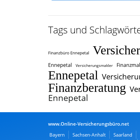
Tags und Schlagwört
Versiche
Finanzbüro Ennepetal
Ennepetal
Finanzmak
Versicherungsmakler
Ennepetal
Versicheru
Finanzberatung
Ve
Ennepetal
www.Online-Versicherungsbüro.net
Bayern
Sachsen-Anhalt
Saarland