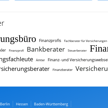
er
rungsbüro
Finanzprofis
Fachberater für Versicherungen
Fina
Bankberater
ler
Finanzprofi
Steuerberater
ngsfachleute
Finanz- und Versicherungswebse
Ämter
Versicheru
rsicherungsberater
Finanzberater
Berlin
Hessen
Baden-Württemberg