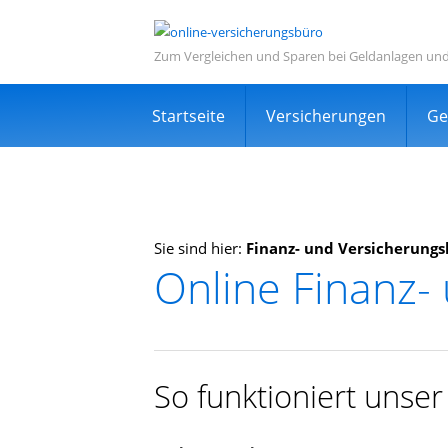
Zum Vergleichen und Sparen bei Geldanlagen un
Navigation
Startseite
Versicherungen
Ge
überspringen
Sie sind hier:
Finanz- und Versicherung
Online Finanz-
Informations- und Ve
Sehr viele zufriedene Kunden
Kostenlos
So funktioniert unse
Expertensuche in Ihrer Nähe
TOP Dienstleistung und Dienstleist