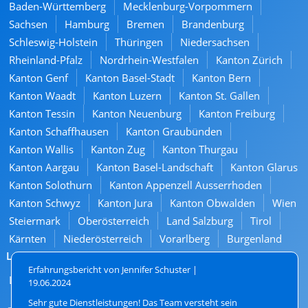
Baden-Württemberg
Mecklenburg-Vorpommern
Sachsen
Hamburg
Bremen
Brandenburg
Schleswig-Holstein
Thüringen
Niedersachsen
Rheinland-Pfalz
Nordrhein-Westfalen
Kanton Zürich
Kanton Genf
Kanton Basel-Stadt
Kanton Bern
Kanton Waadt
Kanton Luzern
Kanton St. Gallen
Kanton Tessin
Kanton Neuenburg
Kanton Freiburg
Kanton Schaffhausen
Kanton Graubünden
Kanton Wallis
Kanton Zug
Kanton Thurgau
Kanton Aargau
Kanton Basel-Landschaft
Kanton Glarus
Kanton Solothurn
Kanton Appenzell Ausserrhoden
Kanton Schwyz
Kanton Jura
Kanton Obwalden
Wien
Steiermark
Oberösterreich
Land Salzburg
Tirol
Kärnten
Niederösterreich
Vorarlberg
Burgenland
Landkreise
Erfahrungsbericht von Jennifer Schuster |
Luzern
Emmen
Kriens
Horw
Ebikon
19.06.2024
Sehr gute Dienstleistungen! Das Team versteht sein