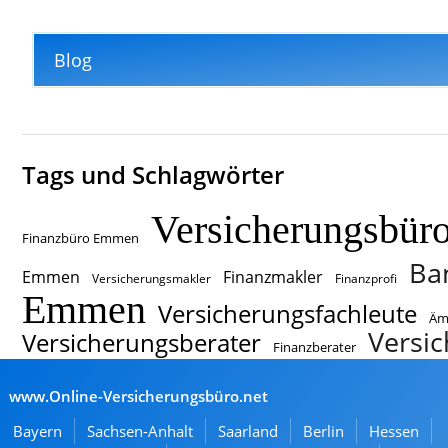
Blog
Tags und Schlagwörter
Versicherungsbür
Finanzbüro Emmen
Ba
Emmen
Finanzmakler
Versicherungsmakler
Finanzprofi
Emmen
Versicherungsfachleute
Äm
Versi
Versicherungsberater
Finanzberater
www.Online-Versicherungsbüro.net
Bayern
Sachsen-Anhalt
Saarland
Berlin
Hessen