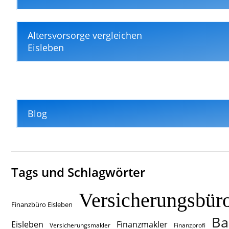
Altersvorsorge vergleichen
Eisleben
Blog
Tags und Schlagwörter
Versicherungsbür
Finanzbüro Eisleben
Ba
Eisleben
Finanzmakler
Versicherungsmakler
Finanzprofi