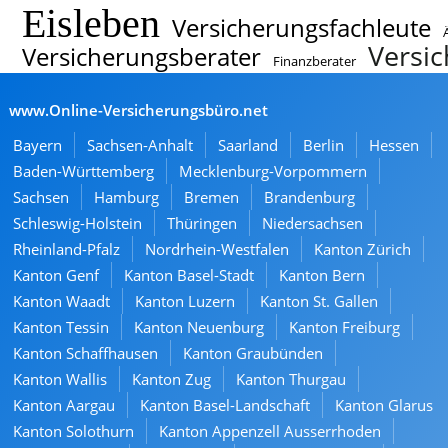
Eisleben
Versicherungsfachleute
Versic
Versicherungsberater
Finanzberater
www.Online-Versicherungsbüro.net
Bayern
Sachsen-Anhalt
Saarland
Berlin
Hessen
Baden-Württemberg
Mecklenburg-Vorpommern
Sachsen
Hamburg
Bremen
Brandenburg
Schleswig-Holstein
Thüringen
Niedersachsen
Rheinland-Pfalz
Nordrhein-Westfalen
Kanton Zürich
Kanton Genf
Kanton Basel-Stadt
Kanton Bern
Kanton Waadt
Kanton Luzern
Kanton St. Gallen
Kanton Tessin
Kanton Neuenburg
Kanton Freiburg
Kanton Schaffhausen
Kanton Graubünden
Kanton Wallis
Kanton Zug
Kanton Thurgau
Kanton Aargau
Kanton Basel-Landschaft
Kanton Glarus
Kanton Solothurn
Kanton Appenzell Ausserrhoden