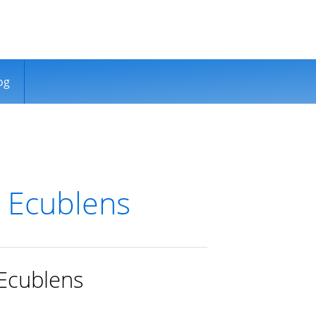
og
 Ecublens
 Ecublens