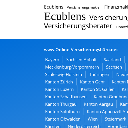
Ecublens
Finanzmakl
Versicherungsmakler
Ecublens
Versicherun
Versicherungsberater
Finanz
www.Online-Versicherungsbüro.net
Bayern
Sachsen-Anhalt
Saarland
Mecklenburg-Vorpommern
Sachsen
Schleswig-Holstein
Thüringen
Niede
Kanton Zürich
Kanton Genf
Kanton 
Kanton Luzern
Kanton St. Gallen
Kan
Kanton Schaffhausen
Kanton Graubün
Kanton Thurgau
Kanton Aargau
Kan
Kanton Solothurn
Kanton Appenzell A
Kanton Obwalden
Wien
Steiermark
Kärnten
Niederösterreich
Vorarlber