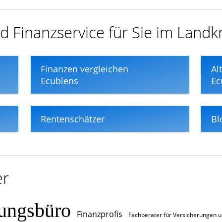
d Finanzservice für Sie im Landk
Finanzen vergleichen
Al
Ecublens
Ec
Rentenschätzer
Bl
er
rungsbüro
Finanzprofis
Fachberater für Versicherungen 