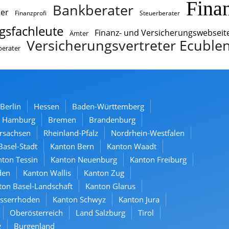
Fina
Bankberater
er
Finanzprofi
Steuerberater
gsfachleute
Finanz- und Versicherungswebseit
Ämter
Versicherungsvertreter Ecuble
berater
Berlin
Hessen
Baden-Württemberg
Hamburg
Bremen
Brandenburg
rsachsen
Rheinland-Pfalz
Nordrhein-Westfalen
Basel-Stadt
Kanton Bern
Kanton Waadt
ton Tessin
Kanton Neuenburg
Kanton Freiburg
den
Kanton Wallis
Kanton Zug
ton Basel-Landschaft
Kanton Glarus
usserrhoden
Kanton Schwyz
Kanton Jura
Oberösterreich
Land Salzburg
Tirol
g
Burgenland