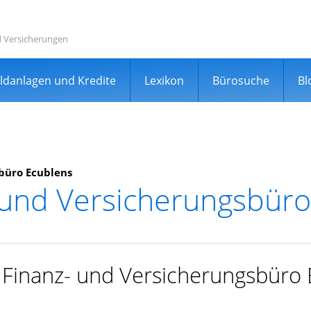
d Versicherungen
ldanlagen und Kredite
Lexikon
Bürosuche
Bl
büro Ecublens
 und Versicherungsbüro
rgleichsportal
r Finanz- und Versicherungsbüro
er