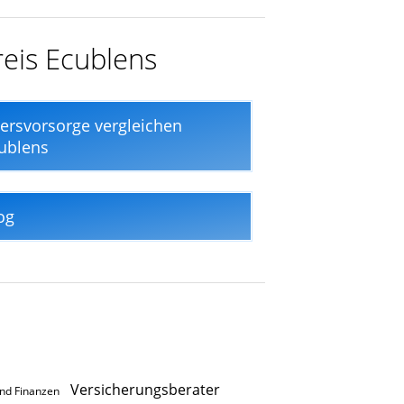
reis Ecublens
tersvorsorge vergleichen
ublens
og
Versicherungsberater
und Finanzen