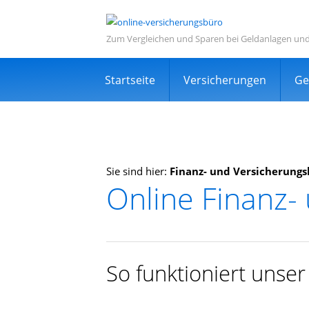
Zum Vergleichen und Sparen bei Geldanlagen un
Navigation
Startseite
Versicherungen
Ge
überspringen
Sie sind hier:
Finanz- und Versicherungs
Online Finanz-
Informations- und Ve
Sehr viele zufriedene Kunden
Kostenlos
So funktioniert unse
Expertensuche in Ihrer Nähe
TOP Dienstleistung und Dienstleist