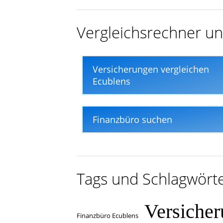
In nur wenigen Minuten
Vergleichsrechner un
Versicherungen vergleichen
Ecublens
Finanzbüro suchen
Tags und Schlagwört
Versiche
Finanzbüro Ecublens