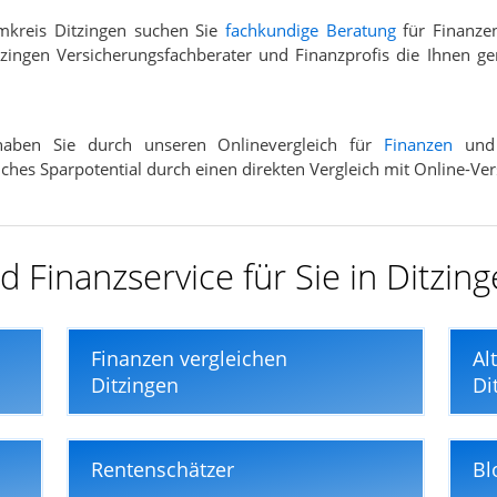
mkreis Ditzingen suchen Sie
fachkundige Beratung
für Finanze
zingen Versicherungsfachberater und Finanzprofis die Ihnen ge
 haben Sie durch unseren Onlinevergleich für
Finanzen
un
elches Sparpotential durch einen direkten Vergleich mit Online-Ve
 Finanzservice für Sie in Ditzin
Finanzen vergleichen
Al
Ditzingen
Di
Rentenschätzer
Bl