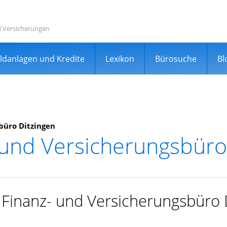
d Versicherungen
ldanlagen und Kredite
Lexikon
Bürosuche
Bl
büro Ditzingen
 und Versicherungsbüro
rgleichsportal
r Finanz- und Versicherungsbüro 
er