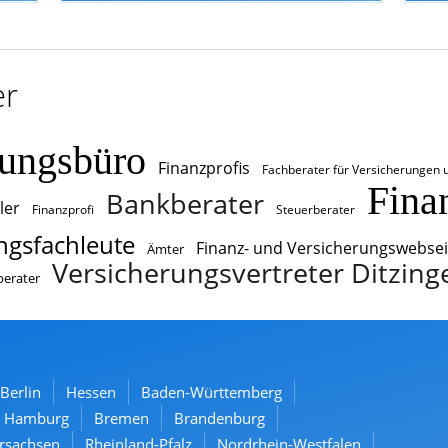
er
rungsbüro
Finanzprofis
Fachberater für Versicherungen 
Fina
Bankberater
ler
Finanzprofi
Steuerberater
ngsfachleute
Finanz- und Versicherungswebse
Ämter
Versicherungsvertreter Ditzing
berater
Berlin
Hessen
Baden-Württemberg
Hamburg
Bremen
Brandenburg
rsachsen
Rheinland-Pfalz
Nordrhein-Westfalen