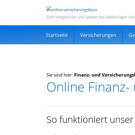
Zum Vergleichen und Sparen bei Geldanlagen un
Navigation
Startseite
Versicherungen
Ge
überspringen
Sie sind hier:
Finanz- und Versicherungs
Online Finanz-
Informations- und Ve
Sehr viele zufriedene Kunden
Kostenlos
So funktioniert unse
Expertensuche in Ihrer Nähe
TOP Dienstleistung und Dienstleist