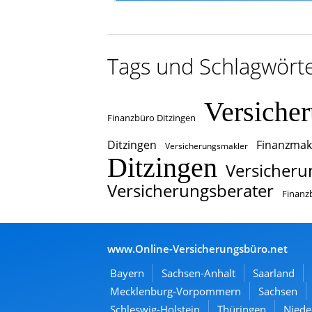
Tags und Schlagwört
Versiche
Finanzbüro Ditzingen
Ditzingen
Finanzmak
Versicherungsmakler
Ditzingen
Versicheru
Versicherungsberater
Finanz
www.Online-Versicherungsbüro.net
Bayern
Sachsen-Anhalt
Saarland
Mecklenburg-Vorpommern
Sachsen
Schleswig-Holstein
Thüringen
Niede