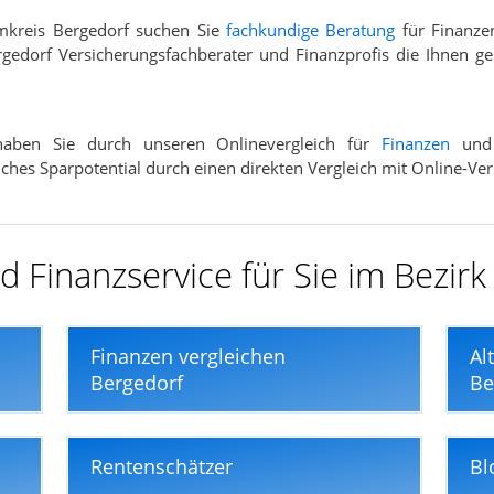
mkreis Bergedorf suchen Sie
fachkundige Beratung
für Finanze
gedorf Versicherungsfachberater und Finanzprofis die Ihnen ge
 haben Sie durch unseren Onlinevergleich für
Finanzen
un
elches Sparpotential durch einen direkten Vergleich mit Online-Ve
 Finanzservice für Sie im Bezirk
Finanzen vergleichen
Al
Bergedorf
Be
Rentenschätzer
Bl