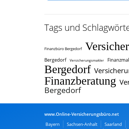
Tags und Schlagwört
Versiche
Finanzbüro Bergedorf
Bergedorf
Finanzmak
Versicherungsmakler
Bergedorf
Versicheru
Finanzberatung
Ve
Bergedorf
www.Online-Versicherungsbüro.net
Bayern
Sachsen-Anhalt
Saarland