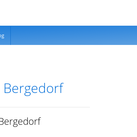
og
 Bergedorf
 Bergedorf