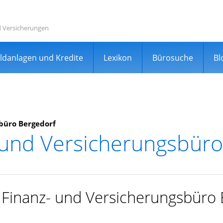
d Versicherungen
ldanlagen und Kredite
Lexikon
Bürosuche
Bl
büro Bergedorf
 und Versicherungsbüro
rgleichsportal
r Finanz- und Versicherungsbüro
er