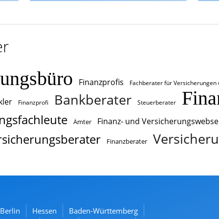
er
rungsbüro
Finanzprofis
Fachberater für Versicherungen
Fina
Bankberater
ler
Finanzprofi
Steuerberater
ngsfachleute
Finanz- und Versicherungswebse
Ämter
Versicheru
rsicherungsberater
Finanzberater
Berlin
Hessen
Baden-Württemberg