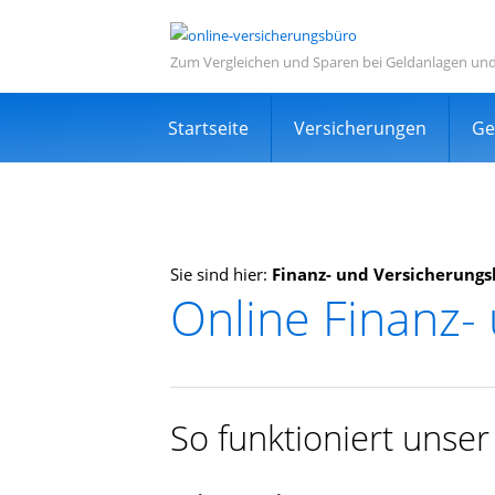
Zum Vergleichen und Sparen bei Geldanlagen un
Navigation
Startseite
Versicherungen
Ge
überspringen
Sie sind hier:
Finanz- und Versicherungs
Online Finanz-
Informations- und Ve
Sehr viele zufriedene Kunden
Kostenlos
So funktioniert unse
Expertensuche in Ihrer Nähe
TOP Dienstleistung und Dienstleist