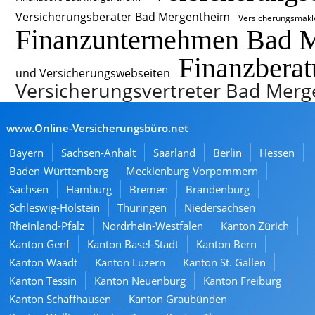
Versicherungsberater Bad Mergentheim
Versicherungsmakl
Finanzunternehmen Bad 
Finanzbera
und Versicherungswebseiten
Versicherungsvertreter Bad Mer
www.Online-Versicherungsbüro.net
Bayern
Sachsen-Anhalt
Saarland
Berlin
Hessen
Baden-Württemberg
Mecklenburg-Vorpommern
Sachsen
Hamburg
Bremen
Brandenburg
Schleswig-Holstein
Thüringen
Niedersachsen
Rheinland-Pfalz
Nordrhein-Westfalen
Kanton Zürich
Kanton Genf
Kanton Basel-Stadt
Kanton Bern
Kanton Waadt
Kanton Luzern
Kanton St. Gallen
Kanton Tessin
Kanton Neuenburg
Kanton Freiburg
Kanton Schaffhausen
Kanton Graubünden