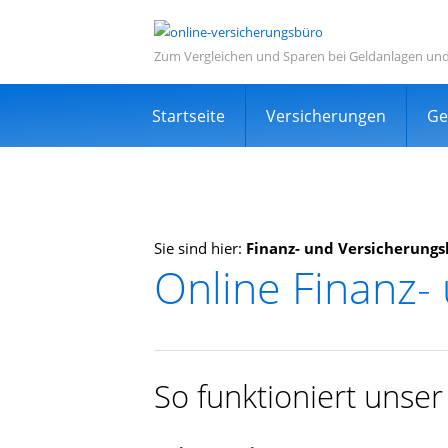
Zum Vergleichen und Sparen bei Geldanlagen un
Navigation
Startseite
Versicherungen
Ge
überspringen
Sie sind hier:
Finanz- und Versicherungs
Online Finanz-
Informations- und Ve
Sehr viele zufriedene Kunden
Kostenlos
So funktioniert unse
Expertensuche in Ihrer Nähe
TOP Dienstleistung und Dienstleist