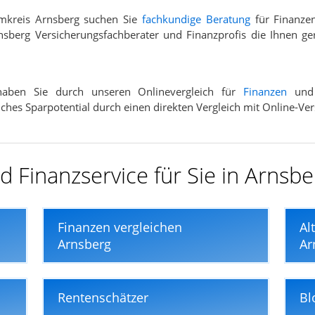
Umkreis Arnsberg suchen Sie
fachkundige Beratung
für Finanze
sberg Versicherungsfachberater und Finanzprofis die Ihnen ge
 haben Sie durch unseren Onlinevergleich für
Finanzen
un
elches Sparpotential durch einen direkten Vergleich mit Online-Ve
 Finanzservice für Sie in Arnsbe
Finanzen vergleichen
Al
Arnsberg
Ar
Rentenschätzer
Bl