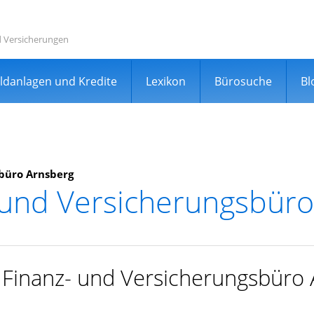
d Versicherungen
ldanlagen und Kredite
Lexikon
Bürosuche
Bl
büro Arnsberg
 und Versicherungsbür
rgleichsportal
r Finanz- und Versicherungsbüro
er