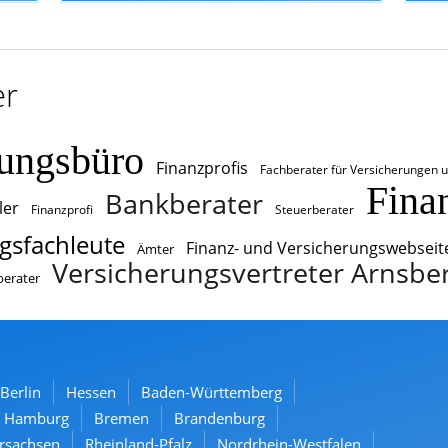
er
rungsbüro
Finanzprofis
Fachberater für Versicherungen 
Fina
Bankberater
ler
Finanzprofi
Steuerberater
gsfachleute
Finanz- und Versicherungswebseit
Ämter
Versicherungsvertreter Arnsbe
berater
Berlin
Hessen
Baden-Württemberg
Hamburg
Bremen
Brandenburg
rsachsen
Rheinland-Pfalz
Nordrhein-Westfalen