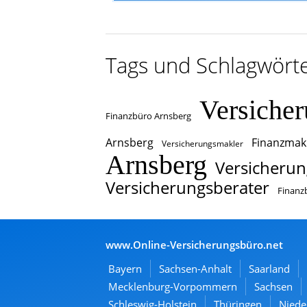
Tags und Schlagwört
Versiche
Finanzbüro Arnsberg
Arnsberg
Finanzmak
Versicherungsmakler
Arnsberg
Versicherun
Versicherungsberater
Finanz
www.Online-Versicherungsbüro.net
Bayern
Sachsen-Anhalt
Saarland
Mecklenburg-Vorpommern
Sachsen
Schleswig-Holstein
Thüringen
Niede