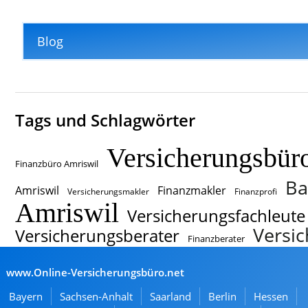
Blog
Tags und Schlagwörter
Versicherungsbür
Finanzbüro Amriswil
Ba
Amriswil
Finanzmakler
Versicherungsmakler
Finanzprofi
Amriswil
Versicherungsfachleute
Versic
Versicherungsberater
Finanzberater
www.Online-Versicherungsbüro.net
Bayern
Sachsen-Anhalt
Saarland
Berlin
Hessen