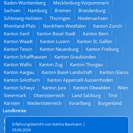
Baden-Württemberg
Mecklenburg-Vorpommern
Sachsen
Hamburg
Bremen
Brandenburg
Schleswig-Holstein
Thüringen
Niedersachsen
Rheinland-Pfalz
Nordrhein-Westfalen
Kanton Zürich
Kanton Genf
Kanton Basel-Stadt
Kanton Bern
Kanton Waadt
Kanton Luzern
Kanton St. Gallen
Kanton Tessin
Kanton Neuenburg
Kanton Freiburg
Kanton Schaffhausen
Kanton Graubünden
Kanton Wallis
Kanton Zug
Kanton Thurgau
Kanton Aargau
Kanton Basel-Landschaft
Kanton Glarus
Kanton Solothurn
Kanton Appenzell Ausserrhoden
Kanton Schwyz
Kanton Jura
Kanton Obwalden
Wien
Steiermark
Oberösterreich
Land Salzburg
Tirol
Kärnten
Niederösterreich
Vorarlberg
Burgenland
Landkreise
Frauenfeld
Kreuzlingen
Arbon
Amriswil
Erfahrungsbericht von Karina Baumann |
Weinfelden
Romanshorn
03.06.2024